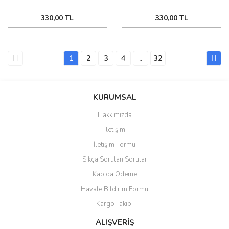
330,00 TL
330,00 TL
1
2
3
4
..
32
KURUMSAL
Hakkımızda
İletişim
İletişim Formu
Sıkça Sorulan Sorular
Kapıda Ödeme
Havale Bildirim Formu
Kargo Takibi
ALIŞVERİŞ