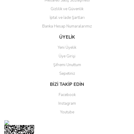
Mesafeli Satış Sözleşmesi
Gizlilik ve Güvenlik
Gönder
İptal ve İade Şartları
Banka Hesap Numaralarımız
ÜYELİK
Yeni Üyelik
Üye Girişi
Şifremi Unuttum
Sepetiniz
BİZİ TAKİP EDİN
Facebook
Instagram
Youtube