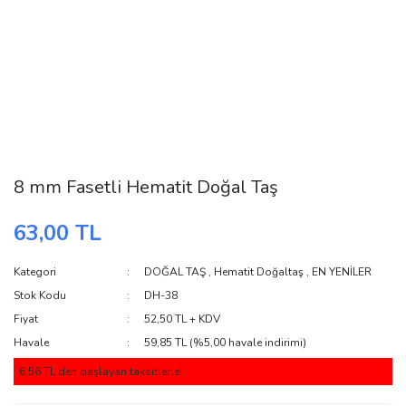
8 mm Fasetli Hematit Doğal Taş
63,00 TL
Kategori
DOĞAL TAŞ
,
Hematit Doğaltaş
,
EN YENİLER
Stok Kodu
DH-38
Fiyat
52,50 TL + KDV
Havale
59,85 TL (%5,00 havale indirimi)
6,56 TL den başlayan taksitlerle!