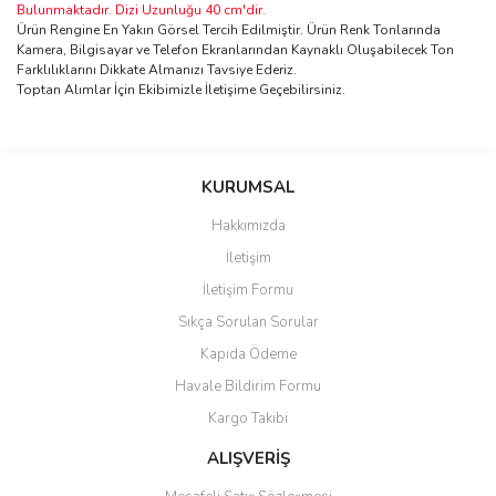
Bulunmaktadır. Dizi Uzunluğu 40 cm'dir.
Ürün Rengine En Yakın Görsel Tercih Edilmiştir. Ürün Renk Tonlarında
Kamera, Bilgisayar ve Telefon Ekranlarından Kaynaklı Oluşabilecek Ton
Farklılıklarını Dikkate Almanızı Tavsiye Ederiz.
Toptan Alımlar İçin Ekibimizle İletişime Geçebilirsiniz.
Bu ürünün fiyat bilgisi, resim, ürün açıklamalarında ve diğer
konularda yetersiz gördüğünüz noktaları öneri formunu kullanarak
Bu ürüne ilk yorumu siz yapın!
KURUMSAL
tarafımıza iletebilirsiniz.
Görüş ve önerileriniz için teşekkür ederiz.
Hakkımızda
Yorum Yaz
İletişim
Ürün resmi kalitesiz, bozuk veya görüntülenemiyor.
İletişim Formu
Ürün açıklamasında eksik bilgiler bulunuyor.
Sıkça Sorulan Sorular
Ürün bilgilerinde hatalar bulunuyor.
Kapıda Ödeme
Ürün fiyatı diğer sitelerden daha pahalı.
Havale Bildirim Formu
Bu ürüne benzer farklı alternatifler olmalı.
Kargo Takibi
ALIŞVERİŞ