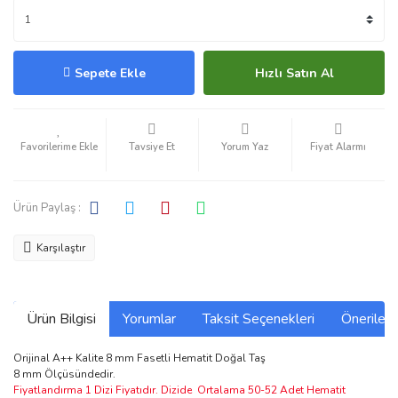
Sepete Ekle
Hızlı Satın Al
Tavsiye Et
Yorum Yaz
Fiyat Alarmı
Ürün Paylaş :
Karşılaştır
Ürün Bilgisi
Yorumlar
Taksit Seçenekleri
Önerilerin
Orijinal A++ Kalite 8 mm Fasetli Hematit Doğal Taş
8 mm Ölçüsündedir.
Fiyatlandırma 1 Dizi Fiyatıdır. Dizide Ortalama 50-52 Adet Hematit