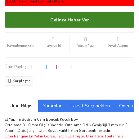
12,88 TL den başlayan taksitlerle!
Gelince Haber Ver
Tavsiye Et
Yorum Yaz
Fiyat Alarmı
Ürün Paylaş :
Karşılaştır
Ürün Bilgisi
Yorumlar
Taksit Seçenekleri
Önerilerin
El Yapımı Bodrum Cam Boncuk Küçük Boy,
Ortalama 8-10 mm Ölçüsündedir. Ortalama Delik Genişliği 3 mm dir. El
Yapımı Olduğu İçin Ufak Boyut Farklılıkları Görülebilmektedir.
Ürün Rengine En Yakın Görsel Tercih Edilmiştir. Ürün Renk Tonlarında