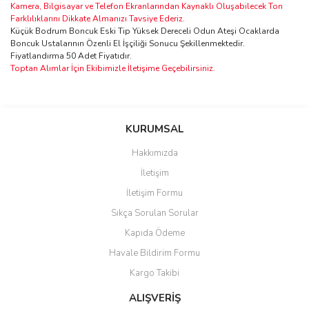
Kamera, Bilgisayar ve Telefon Ekranlarından Kaynaklı Oluşabilecek Ton
Farklılıklarını Dikkate Almanızı Tavsiye Ederiz.
Küçük Bodrum Boncuk Eski Tip Yüksek Dereceli Odun Ateşi Ocaklarda
Boncuk Ustalarının Özenli El İşçiliği Sonucu Şekillenmektedir.
Fiyatlandırma 50 Adet Fiyatıdır.
Toptan Alımlar İçin Ekibimizle İletişime Geçebilirsiniz.
Bu ürünün fiyat bilgisi, resim, ürün açıklamalarında ve diğer
konularda yetersiz gördüğünüz noktaları öneri formunu kullanarak
Bu ürüne ilk yorumu siz yapın!
KURUMSAL
tarafımıza iletebilirsiniz.
Görüş ve önerileriniz için teşekkür ederiz.
Hakkımızda
Yorum Yaz
İletişim
Ürün resmi kalitesiz, bozuk veya görüntülenemiyor.
İletişim Formu
Ürün açıklamasında eksik bilgiler bulunuyor.
Sıkça Sorulan Sorular
Ürün bilgilerinde hatalar bulunuyor.
Kapıda Ödeme
Ürün fiyatı diğer sitelerden daha pahalı.
Havale Bildirim Formu
Bu ürüne benzer farklı alternatifler olmalı.
Kargo Takibi
ALIŞVERİŞ