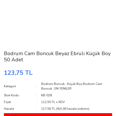
Bodrum Cam Boncuk Beyaz Ebruli Küçük Boy
50 Adet
123,75 TL
Bodrum Boncuk
,
Küçük Boy Bodrum Cam
Kategori
Boncuk
,
EN YENİLER
Stok Kodu
KB-028
Fiyat
112,50 TL + KDV
Havale
117,56 TL (%5,00 havale indirimi)