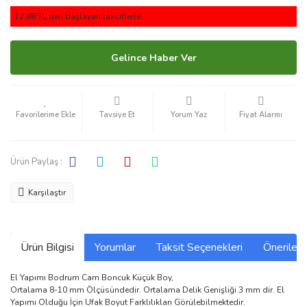
12,88 TL den başlayan taksitlerle!
Gelince Haber Ver
Tavsiye Et
Yorum Yaz
Fiyat Alarmı
Ürün Paylaş :
Karşılaştır
Ürün Bilgisi
Yorumlar
Taksit Seçenekleri
Önerilerin
El Yapımı Bodrum Cam Boncuk Küçük Boy,
Ortalama 8-10 mm Ölçüsündedir. Ortalama Delik Genişliği 3 mm dir. El
Yapımı Olduğu İçin Ufak Boyut Farklılıkları Görülebilmektedir.