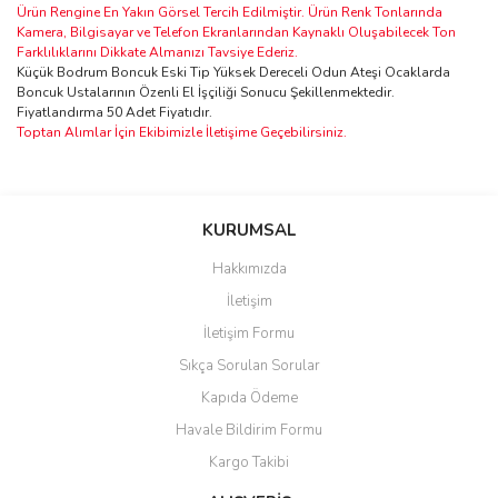
Ürün Rengine En Yakın Görsel Tercih Edilmiştir. Ürün Renk Tonlarında
Kamera, Bilgisayar ve Telefon Ekranlarından Kaynaklı Oluşabilecek Ton
Farklılıklarını Dikkate Almanızı Tavsiye Ederiz.
Küçük Bodrum Boncuk Eski Tip Yüksek Dereceli Odun Ateşi Ocaklarda
Boncuk Ustalarının Özenli El İşçiliği Sonucu Şekillenmektedir.
Fiyatlandırma 50 Adet Fiyatıdır.
Toptan Alımlar İçin Ekibimizle İletişime Geçebilirsiniz.
Bu ürünün fiyat bilgisi, resim, ürün açıklamalarında ve diğer
konularda yetersiz gördüğünüz noktaları öneri formunu kullanarak
Bu ürüne ilk yorumu siz yapın!
KURUMSAL
tarafımıza iletebilirsiniz.
Görüş ve önerileriniz için teşekkür ederiz.
Hakkımızda
Yorum Yaz
İletişim
Ürün resmi kalitesiz, bozuk veya görüntülenemiyor.
İletişim Formu
Ürün açıklamasında eksik bilgiler bulunuyor.
Sıkça Sorulan Sorular
Ürün bilgilerinde hatalar bulunuyor.
Kapıda Ödeme
Ürün fiyatı diğer sitelerden daha pahalı.
Havale Bildirim Formu
Bu ürüne benzer farklı alternatifler olmalı.
Kargo Takibi