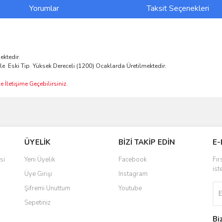
Yorumlar
Taksit Seçenekleri
ektedir.
le Eski Tip Yüksek Dereceli (1200) Ocaklarda Üretilmektedir.
 İletişime Geçebilirsiniz.
ve diğer konularda yetersiz gördüğünüz noktaları öneri formunu kullanarak taraf
Bu ürüne ilk yorumu siz yapın!
ÜYELİK
BİZİ TAKİP EDİN
E-
r.
Yorum Yaz
si
Yeni Üyelik
Facebook
Fır
ist
Üye Girişi
Instagram
Şifremi Unuttum
Youtube
Sepetiniz
Bi