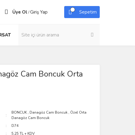
Üye Ol
Giriş Yap
Sepetim
/
IRSAT
nagöz Cam Boncuk Orta
BONCUK
,
Danagöz Cam Boncuk
,
Özel Orta
Danagöz Cam Boncuk
D74
5,25 TL + KDV