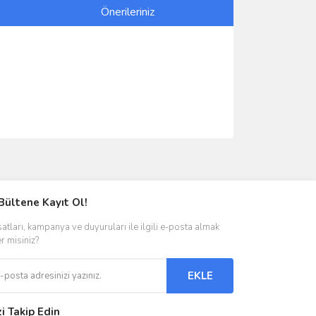
Önerileriniz
ımıza iletebilirsiniz.
Bültene Kayıt Ol!
satları, kampanya ve duyuruları ile ilgili e-posta almak
er misiniz?
EKLE
zi Takip Edin