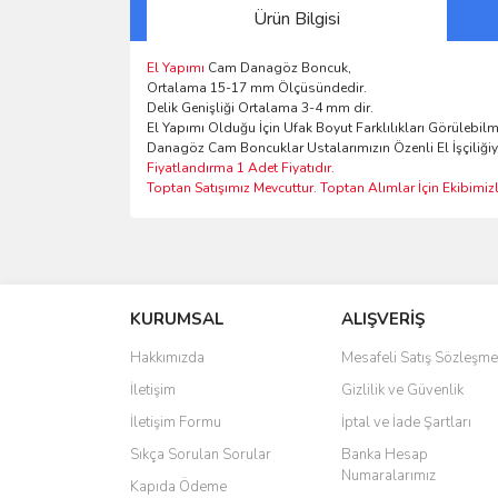
Ürün Bilgisi
El Yapımı
Cam Danagöz Boncuk,
Ortalama 15-17 mm Ölçüsündedir.
Delik Genişliği Ortalama 3-4 mm dir.
El Yapımı Olduğu İçin Ufak Boyut Farklılıkları Görülebilm
Danagöz Cam Boncuklar Ustalarımızın Özenli El İşçiliğiy
Fiyatlandırma 1 Adet Fiyatıdır.
Toptan Satışımız Mevcuttur. Toptan Alımlar İçin Ekibimizle
Bu ürünün fiyat bilgisi, resim, ürün açıklamalarında 
Görüş ve önerileriniz için teşekkür ederiz.
KURUMSAL
ALIŞVERİŞ
Ürün resmi kalitesiz, bozuk veya görüntülenemiyo
Ürün açıklamasında eksik bilgiler bulunuyor.
Hakkımızda
Mesafeli Satış Sözleşme
Ürün bilgilerinde hatalar bulunuyor.
İletişim
Gizlilik ve Güvenlik
Ürün fiyatı diğer sitelerden daha pahalı.
İletişim Formu
İptal ve İade Şartları
Bu ürüne benzer farklı alternatifler olmalı.
Sıkça Sorulan Sorular
Banka Hesap
Numaralarımız
Kapıda Ödeme