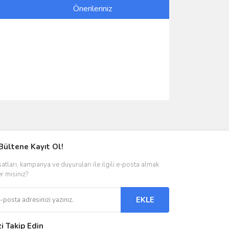
Önerileriniz
ımıza iletebilirsiniz.
Bültene Kayıt Ol!
satları, kampanya ve duyuruları ile ilgili e-posta almak
er misiniz?
EKLE
zi Takip Edin