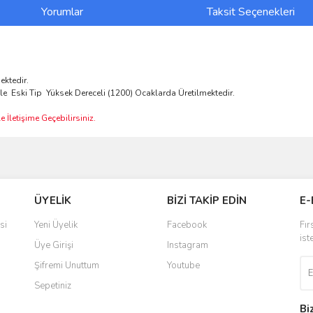
Yorumlar
Taksit Seçenekleri
ektedir.
le Eski Tip Yüksek Dereceli (1200) Ocaklarda Üretilmektedir.
 İletişime Geçebilirsiniz.
ve diğer konularda yetersiz gördüğünüz noktaları öneri formunu kullanarak taraf
Bu ürüne ilk yorumu siz yapın!
ÜYELİK
BİZİ TAKİP EDİN
E-
r.
Yorum Yaz
si
Yeni Üyelik
Facebook
Fır
ist
Üye Girişi
Instagram
Şifremi Unuttum
Youtube
Sepetiniz
Bi