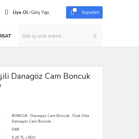
Üye Ol
Giriş Yap
Sepetim
/
IRSAT
eşili Danagöz Cam Boncuk
y
BONCUK
,
Danagöz Cam Boncuk
,
Özel Orta
Danagöz Cam Boncuk
D68
5,25 TL + KDV