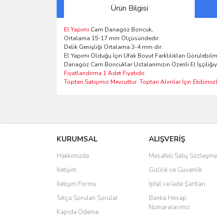
Ürün Bilgisi
El Yapımı
Cam Danagöz Boncuk,
Ortalama 15-17 mm Ölçüsündedir.
Delik Genişliği Ortalama 3-4 mm dir.
El Yapımı Olduğu İçin Ufak Boyut Farklılıkları Görülebilm
Danagöz Cam Boncuklar Ustalarımızın Özenli El İşçiliğiy
Fiyatlandırma 1 Adet Fiyatıdır.
Toptan Satışımız Mevcuttur. Toptan Alımlar İçin Ekibimizle
Bu ürünün fiyat bilgisi, resim, ürün açıklamalarında 
Görüş ve önerileriniz için teşekkür ederiz.
KURUMSAL
ALIŞVERİŞ
Ürün resmi kalitesiz, bozuk veya görüntülenemiyo
Ürün açıklamasında eksik bilgiler bulunuyor.
Hakkımızda
Mesafeli Satış Sözleşme
Ürün bilgilerinde hatalar bulunuyor.
İletişim
Gizlilik ve Güvenlik
Ürün fiyatı diğer sitelerden daha pahalı.
İletişim Formu
İptal ve İade Şartları
Bu ürüne benzer farklı alternatifler olmalı.
Sıkça Sorulan Sorular
Banka Hesap
Numaralarımız
Kapıda Ödeme