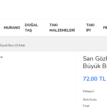
DOĞAL
TAKI
TAKI
MURANO
F
TAŞ
MALZEMELERİ
İPİ
Büyük Boy 10 Adet
Sarı Gö
Büyük B
72,00 TL
Kategori
Stok Kodu
Fiyat