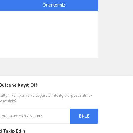
Önerileriniz
ımıza iletebilirsiniz.
Bültene Kayıt Ol!
satları, kampanya ve duyuruları ile ilgili e-posta almak
er misiniz?
EKLE
zi Takip Edin