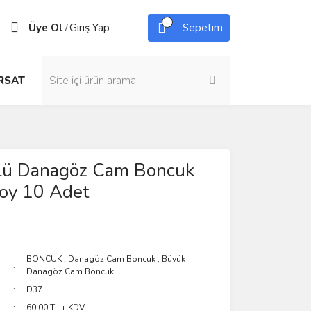
Üye Ol
Giriş Yap
Sepetim
/
IRSAT
zlü Danagöz Cam Boncuk
oy 10 Adet
BONCUK
,
Danagöz Cam Boncuk
,
Büyük
Danagöz Cam Boncuk
D37
60,00 TL + KDV