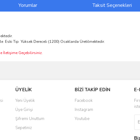
Yorumlar
Taksit Seçenekleri
ektedir.
le Eski Tip Yüksek Dereceli (1200) Ocaklarda Üretilmektedir.
 İletişime Geçebilirsiniz.
ve diğer konularda yetersiz gördüğünüz noktaları öneri formunu kullanarak taraf
Bu ürüne ilk yorumu siz yapın!
ÜYELİK
BİZİ TAKİP EDİN
E-
r.
Yorum Yaz
si
Yeni Üyelik
Facebook
Fır
ist
Üye Girişi
Instagram
Şifremi Unuttum
Youtube
Sepetiniz
Bi