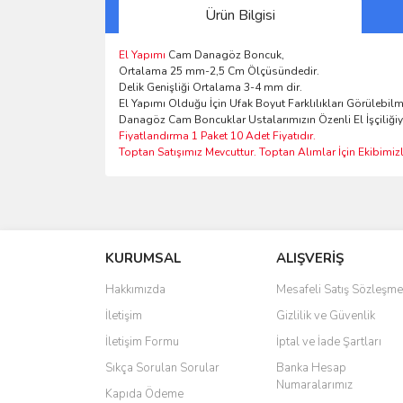
Ürün Bilgisi
El Yapımı
Cam Danagöz Boncuk,
Ortalama 25 mm-2,5 Cm Ölçüsündedir.
Delik Genişliği Ortalama 3-4 mm dir.
El Yapımı Olduğu İçin Ufak Boyut Farklılıkları Görülebilm
Danagöz Cam Boncuklar Ustalarımızın Özenli El İşçiliğiy
Fiyatlandırma 1 Paket 10 Adet Fiyatıdır.
Toptan Satışımız Mevcuttur. Toptan Alımlar İçin Ekibimizle
Bu ürünün fiyat bilgisi, resim, ürün açıklamalarında 
Görüş ve önerileriniz için teşekkür ederiz.
KURUMSAL
ALIŞVERİŞ
Ürün resmi kalitesiz, bozuk veya görüntülenemiyo
Ürün açıklamasında eksik bilgiler bulunuyor.
Hakkımızda
Mesafeli Satış Sözleşme
Ürün bilgilerinde hatalar bulunuyor.
İletişim
Gizlilik ve Güvenlik
Ürün fiyatı diğer sitelerden daha pahalı.
İletişim Formu
İptal ve İade Şartları
Bu ürüne benzer farklı alternatifler olmalı.
Sıkça Sorulan Sorular
Banka Hesap
Numaralarımız
Kapıda Ödeme