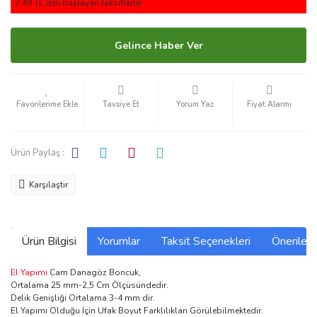
7,49 TL den başlayan taksitlerle!
Gelince Haber Ver
Tavsiye Et
Yorum Yaz
Fiyat Alarmı
Ürün Paylaş :
Karşılaştır
Ürün Bilgisi
Yorumlar
Taksit Seçenekleri
Önerilerin
El Yapımı
Cam Danagöz Boncuk,
Ortalama 25 mm-2,5 Cm Ölçüsündedir.
Delik Genişliği Ortalama 3-4 mm dir.
El Yapımı Olduğu İçin Ufak Boyut Farklılıkları Görülebilmektedir.