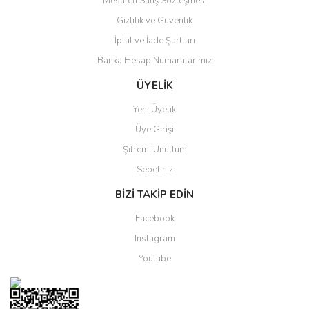
Mesafeli Satış Sözleşmesi
Gizlilik ve Güvenlik
Gönder
İptal ve İade Şartları
Banka Hesap Numaralarımız
ÜYELİK
Yeni Üyelik
Üye Girişi
Şifremi Unuttum
Sepetiniz
BİZİ TAKİP EDİN
Facebook
Instagram
Youtube