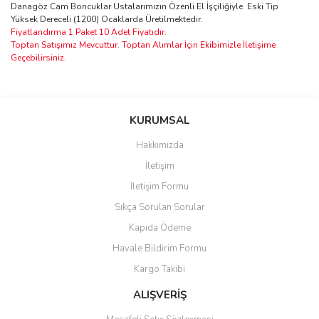
Danagöz Cam Boncuklar Ustalarımızın Özenli El İşçiliğiyle Eski Tip
Yüksek Dereceli (1200) Ocaklarda Üretilmektedir.
Fiyatlandırma 1 Paket 10 Adet Fiyatıdır.
Toptan Satışımız Mevcuttur. Toptan Alımlar İçin Ekibimizle İletişime
Geçebilirsiniz.
Bu ürünün fiyat bilgisi, resim, ürün açıklamalarında ve diğer
konularda yetersiz gördüğünüz noktaları öneri formunu kullanarak
Bu ürüne ilk yorumu siz yapın!
KURUMSAL
tarafımıza iletebilirsiniz.
Görüş ve önerileriniz için teşekkür ederiz.
Hakkımızda
Yorum Yaz
İletişim
Ürün resmi kalitesiz, bozuk veya görüntülenemiyor.
İletişim Formu
Ürün açıklamasında eksik bilgiler bulunuyor.
Sıkça Sorulan Sorular
Ürün bilgilerinde hatalar bulunuyor.
Kapıda Ödeme
Ürün fiyatı diğer sitelerden daha pahalı.
Havale Bildirim Formu
Bu ürüne benzer farklı alternatifler olmalı.
Kargo Takibi
ALIŞVERİŞ