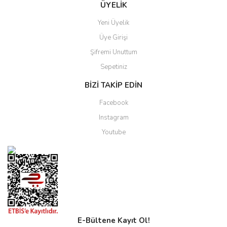
ÜYELİK
Yeni Üyelik
Üye Girişi
Şifremi Unuttum
Sepetiniz
BİZİ TAKİP EDİN
Facebook
Instagram
Youtube
E-Bültene Kayıt Ol!