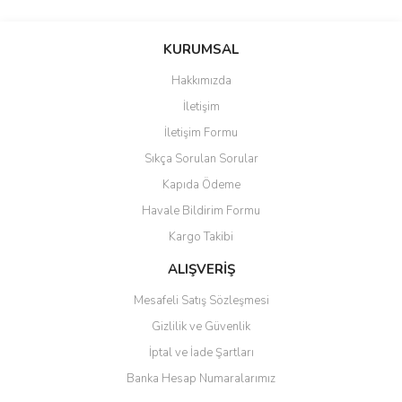
Bu ürünün fiyat bilgisi, resim, ürün açıklamalarında ve diğer
konularda yetersiz gördüğünüz noktaları öneri formunu kullanarak
Bu ürüne ilk yorumu siz yapın!
KURUMSAL
tarafımıza iletebilirsiniz.
Görüş ve önerileriniz için teşekkür ederiz.
Hakkımızda
Yorum Yaz
İletişim
Ürün resmi kalitesiz, bozuk veya görüntülenemiyor.
İletişim Formu
Ürün açıklamasında eksik bilgiler bulunuyor.
Sıkça Sorulan Sorular
Ürün bilgilerinde hatalar bulunuyor.
Kapıda Ödeme
Ürün fiyatı diğer sitelerden daha pahalı.
Havale Bildirim Formu
Bu ürüne benzer farklı alternatifler olmalı.
Kargo Takibi
ALIŞVERİŞ
Mesafeli Satış Sözleşmesi
Gizlilik ve Güvenlik
Gönder
İptal ve İade Şartları
Banka Hesap Numaralarımız