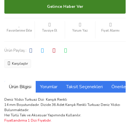
Gelince Haber Ver
Tavsiye Et
Yorum Yaz
Fiyat Alarmı
Ürün Paylaş :
Karşılaştır
Ürün Bilgisi
Yorumlar
Taksit Seçenekleri
Önerilerin
Deniz Yıldızı Turkuaz Dizi Karışık Renkli
14 mm Boyutundadır. Dizide 36 Adet Karışık Renkli Turkuaz Deniz Yıldızı
Bulunmaktadır.
Her Türlü Takı ve Aksesuar Yapımında Kullanılır.
Fiyatlandırma 1 Dizi Fiyatıdır.