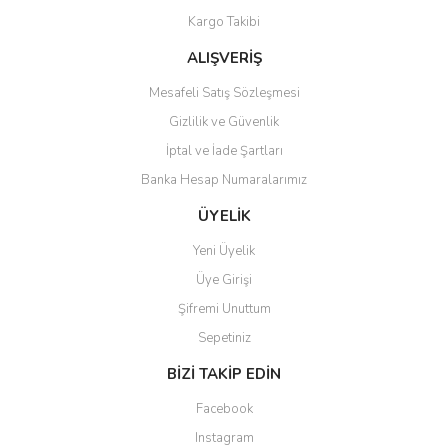
Karma Cam
Kargo Takibi
Boncuklar
ALIŞVERİŞ
Makarna Cam
Boncuk
Mesafeli Satış Sözleşmesi
Gizlilik ve Güvenlik
Gönder
Papatya Cam
Boncuk
İptal ve İade Şartları
Banka Hesap Numaralarımız
Reçine Boncuk
ÜYELİK
Silindir Cam
Boncuk
Yeni Üyelik
Üye Girişi
Süryani Boncuk
Şifremi Unuttum
Yassı Dizi Nazar
Sepetiniz
Boncuğu
BİZİ TAKİP EDİN
Yuvarlak Dizi
Nazar Boncuğu
Facebook
Instagram