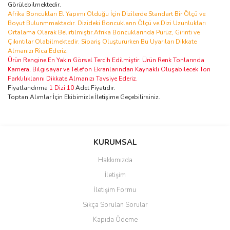
Görülebilmektedir.
Afrika Boncukları El Yapımı Olduğu İçin Dizilerde Standart Bir Ölçü ve
Boyut Bulunmmaktadır. Dizideki Boncukların Ölçü ve Dizi Uzunlukları
Ortalama Olarak Belirtilmiştir.Afrika Boncuklarında Pürüz, Girinti ve
Çıkıntılar Olabilmektedir. Sipariş Oluştururken Bu Uyarıları Dikkate
Almanızı Rica Ederiz.
Ürün Rengine En Yakın Görsel Tercih Edilmiştir. Ürün Renk Tonlarında
Kamera, Bilgisayar ve Telefon Ekranlarından Kaynaklı Oluşabilecek Ton
Farklılıklarını Dikkate Almanızı Tavsiye Ederiz.
Fiyatlandırma
1 Dizi 10
Adet Fiyatıdır.
Toptan Alımlar İçin Ekibimizle İletişime Geçebilirsiniz.
Bu ürünün fiyat bilgisi, resim, ürün açıklamalarında ve diğer
konularda yetersiz gördüğünüz noktaları öneri formunu kullanarak
Bu ürüne ilk yorumu siz yapın!
KURUMSAL
tarafımıza iletebilirsiniz.
Görüş ve önerileriniz için teşekkür ederiz.
Hakkımızda
Yorum Yaz
İletişim
Ürün resmi kalitesiz, bozuk veya görüntülenemiyor.
İletişim Formu
Ürün açıklamasında eksik bilgiler bulunuyor.
Sıkça Sorulan Sorular
Ürün bilgilerinde hatalar bulunuyor.
Kapıda Ödeme
Ürün fiyatı diğer sitelerden daha pahalı.