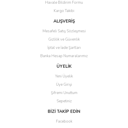
Havale Bildirim Formu
Bu ürüne benzer farklı alternatifler olmalı.
Kargo Takibi
ALIŞVERİŞ
Mesafeli Satış Sözleşmesi
Gizlilik ve Güvenlik
Gönder
İptal ve İade Şartları
Banka Hesap Numaralarımız
ÜYELİK
Yeni Üyelik
Üye Girişi
Şifremi Unuttum
Sepetiniz
BİZİ TAKİP EDİN
Facebook