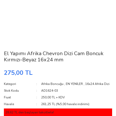
El Yapımı Afrika Chevron Dizi Cam Boncuk
Kırmızı-Beyaz 16x24 mm
275,00 TL
Kategori
Afrika Boncuğu
,
EN YENİLER
,
16x24 Afrika Dizi
Stok Kodu
AD1624-03
Fiyat
250,00 TL + KDV
Havale
261,25 TL (%5,00 havale indirimi)
28,62 TL den başlayan taksitlerle!