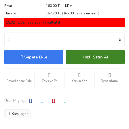
Seramik Boncuk
Fiyat
160,00 TL + KDV
Oval Afri
Havale
167,20 TL (%5,00 havale indirimi)
Siyah Beyaz Dizi
Cam Boncuk
18,32 TL den başlayan taksitlerle!
Şarlama Sanatı
Cam Boncuk
Toprak Boncuk
Sepete Ekle
Hızlı Satın Al
Etnik Desenli Cam
Boncuk
Silindir Kuzu Cam
Tavsiye Et
Yorum Yaz
Fiyat Alarmı
Boncuk
Dilgöz Cam
Ürün Paylaş :
Boncuk
Deniz Kabuğu
Karşılaştır
Kare Cam Boncuk