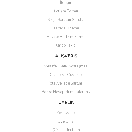
İletişim
Karma Cam
Ürün resmi kalitesiz, bozuk veya görüntülenemiyor.
Boncuklar
İletişim Formu
Ürün açıklamasında eksik bilgiler bulunuyor.
Sıkça Sorulan Sorular
Makarna Cam
Ürün bilgilerinde hatalar bulunuyor.
Boncuk
Kapıda Ödeme
Ürün fiyatı diğer sitelerden daha pahalı.
Havale Bildirim Formu
Bu ürüne benzer farklı alternatifler olmalı.
Papatya Cam
Boncuk
Kargo Takibi
Reçine Boncuk
ALIŞVERİŞ
Mesafeli Satış Sözleşmesi
Silindir Cam
Boncuk
Gizlilik ve Güvenlik
Gönder
İptal ve İade Şartları
Süryani Boncuk
Banka Hesap Numaralarımız
Yassı Dizi Nazar
ÜYELİK
Boncuğu
Yeni Üyelik
Yuvarlak Dizi
Nazar Boncuğu
Üye Girişi
Şifremi Unuttum