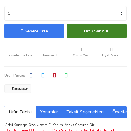
Sepete Ekle
Hızlı Satın Al
Tavsiye Et
Yorum Yaz
Fiyat Alarmı
Ürün Paylaş :
Karşılaştır
Ürün Bilgisi
Yorumlar
Taksit Seçenekleri
Önerilerin
Selvi Konsept Özel Üretim El Yapımı Afrika Cehvron Dizi
Dizi Uzunluğu Ortalama 35-37 cm'dir.Dizide 67 Adet Afrika Boncuk