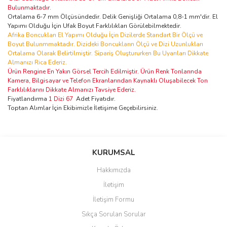
Bulunmaktadır.
Ortalama 6-7 mm Ölçüsündedir. Delik Genişliği Ortalama 0,8-1 mm'dir. El
Yapımı Olduğu İçin Ufak Boyut Farklılıkları Görülebilmektedir.
Afrika Boncukları El Yapımı Olduğu İçin Dizilerde Standart Bir Ölçü ve
Boyut Bulunmmaktadır. Dizideki Boncukların Ölçü ve Dizi Uzunlukları
Ortalama Olarak Belirtilmiştir. Sipariş Oluştururken Bu Uyarıları Dikkate
Almanızı Rica Ederiz.
Ürün Rengine En Yakın Görsel Tercih Edilmiştir. Ürün Renk Tonlarında
Kamera, Bilgisayar ve Telefon Ekranlarından Kaynaklı Oluşabilecek Ton
Farklılıklarını Dikkate Almanızı Tavsiye Ederiz.
Fiyatlandırma
1 Dizi 67
Adet Fiyatıdır.
Toptan Alımlar İçin Ekibimizle İletişime Geçebilirsiniz.
Bu ürünün fiyat bilgisi, resim, ürün açıklamalarında ve diğer
konularda yetersiz gördüğünüz noktaları öneri formunu kullanarak
KURUMSAL
tarafımıza iletebilirsiniz.
Görüş ve önerileriniz için teşekkür ederiz.
Çok kaliteli
Hakkımızda
İletişim
Fotoğraflarıyla birebir aynı, ürün kalitesi de çok güzel. Tavsiye ederim.
Ürün resmi kalitesiz, bozuk veya görüntülenemiyor.
İletişim Formu
Ürün açıklamasında eksik bilgiler bulunuyor.
Seda Canat | 03/05/2026
Sıkça Sorulan Sorular
Ürün bilgilerinde hatalar bulunuyor.