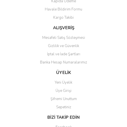
Kapıda Ödeme
Ürün fiyatı diğer sitelerden daha pahalı.
Yorum Yaz
Havale Bildirim Formu
Bu ürüne benzer farklı alternatifler olmalı.
Kargo Takibi
ALIŞVERİŞ
Mesafeli Satış Sözleşmesi
Gizlilik ve Güvenlik
Gönder
İptal ve İade Şartları
Banka Hesap Numaralarımız
ÜYELİK
Yeni Üyelik
Üye Girişi
Şifremi Unuttum
Sepetiniz
BİZİ TAKİP EDİN