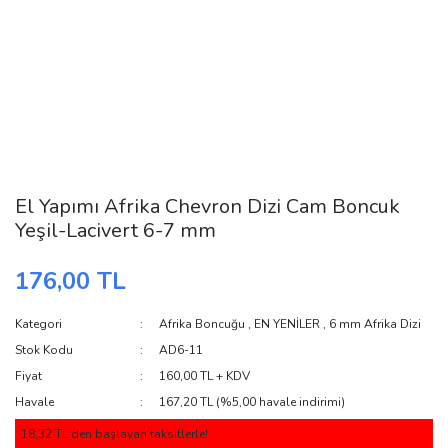
El Yapımı Afrika Chevron Dizi Cam Boncuk
Yeşil-Lacivert 6-7 mm
176,00 TL
Kategori
Afrika Boncuğu
,
EN YENİLER
,
6 mm Afrika Dizi
Stok Kodu
AD6-11
Fiyat
160,00 TL + KDV
Havale
167,20 TL (%5,00 havale indirimi)
18,32 TL den başlayan taksitlerle!