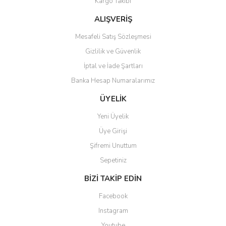
Kargo Takibi
ALIŞVERİŞ
Mesafeli Satış Sözleşmesi
Gizlilik ve Güvenlik
Gönder
İptal ve İade Şartları
Banka Hesap Numaralarımız
ÜYELİK
Yeni Üyelik
Üye Girişi
Şifremi Unuttum
Sepetiniz
BİZİ TAKİP EDİN
Facebook
Instagram
Youtube