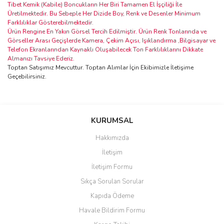
Tibet Kemik (Kabile) Boncukların Her Biri Tamamen El İşçiliği İle
Üretilmektedir. Bu Sebeple Her Dizide Boy, Renk ve Desenler Minimum
Farklılıklar Gösterebilmektedir.
Ürün Rengine En Yakın Görsel Tercih Edilmiştir. Ürün Renk Tonlarında ve
Görseller Arası Geçişlerde Kamera, Çekim Açısı, Işıklandırma ,Bilgisayar ve
Telefon Ekranlarından Kaynaklı Oluşabilecek Ton Farklılıklarını Dikkate
Almanızı Tavsiye Ederiz.
Toptan Satışımız Mevcuttur. Toptan Alımlar İçin Ekibimizle İletişime
Geçebilirsiniz.
Bu ürünün fiyat bilgisi, resim, ürün açıklamalarında ve diğer
konularda yetersiz gördüğünüz noktaları öneri formunu kullanarak
Bu ürüne ilk yorumu siz yapın!
KURUMSAL
tarafımıza iletebilirsiniz.
Görüş ve önerileriniz için teşekkür ederiz.
Hakkımızda
Yorum Yaz
İletişim
Ürün resmi kalitesiz, bozuk veya görüntülenemiyor.
İletişim Formu
Ürün açıklamasında eksik bilgiler bulunuyor.
Sıkça Sorulan Sorular
Ürün bilgilerinde hatalar bulunuyor.
Kapıda Ödeme
Ürün fiyatı diğer sitelerden daha pahalı.
Havale Bildirim Formu
Bu ürüne benzer farklı alternatifler olmalı.