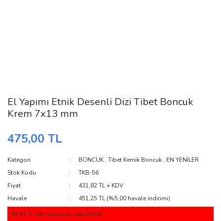
El Yapımı Etnik Desenli Dizi Tibet Boncuk
Krem 7x13 mm
475,00 TL
Kategori
BONCUK
,
Tibet Kemik Boncuk
,
EN YENİLER
Stok Kodu
TKB-56
Fiyat
431,82 TL + KDV
Havale
451,25 TL (%5,00 havale indirimi)
49,44 TL den başlayan taksitlerle!