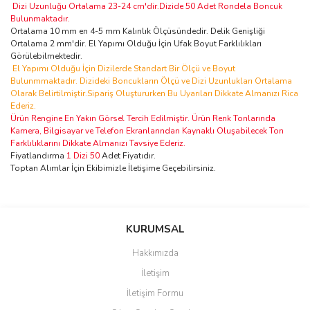
Dizi Uzunluğu Ortalama 23-24 cm'dir.Dizide 50 Adet Rondela Boncuk
Bulunmaktadır.
Ortalama 10 mm en 4-5 mm Kalınlık Ölçüsündedir. Delik Genişliği
Ortalama 2 mm'dir. El Yapımı Olduğu İçin Ufak Boyut Farklılıkları
Görülebilmektedir.
El Yapımı Olduğu İçin Dizilerde Standart Bir Ölçü ve Boyut
Bulunmmaktadır. Dizideki Boncukların Ölçü ve Dizi Uzunlukları Ortalama
Olarak Belirtilmiştir.Sipariş Oluştururken Bu Uyarıları Dikkate Almanızı Rica
Ederiz.
Ürün Rengine En Yakın Görsel Tercih Edilmiştir. Ürün Renk Tonlarında
Kamera, Bilgisayar ve Telefon Ekranlarından Kaynaklı Oluşabilecek Ton
Farklılıklarını Dikkate Almanızı Tavsiye Ederiz.
Fiyatlandırma
1 Dizi 50
Adet Fiyatıdır.
Toptan Alımlar İçin Ekibimizle İletişime Geçebilirsiniz.
Bu ürünün fiyat bilgisi, resim, ürün açıklamalarında ve diğer
konularda yetersiz gördüğünüz noktaları öneri formunu kullanarak
Bu ürüne ilk yorumu siz yapın!
KURUMSAL
tarafımıza iletebilirsiniz.
Görüş ve önerileriniz için teşekkür ederiz.
Hakkımızda
Yorum Yaz
İletişim
Ürün resmi kalitesiz, bozuk veya görüntülenemiyor.
İletişim Formu
Ürün açıklamasında eksik bilgiler bulunuyor.