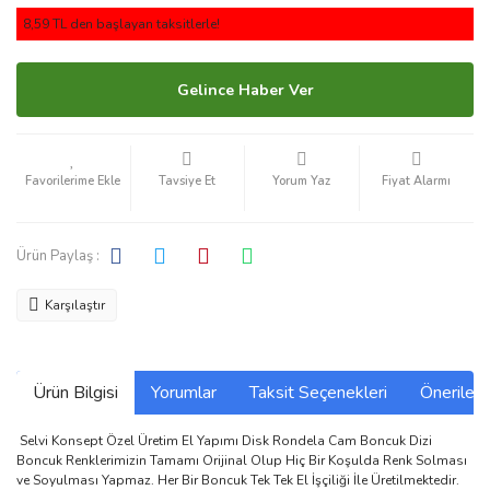
8,59 TL den başlayan taksitlerle!
Gelince Haber Ver
Tavsiye Et
Yorum Yaz
Fiyat Alarmı
Ürün Paylaş :
Karşılaştır
Ürün Bilgisi
Yorumlar
Taksit Seçenekleri
Önerilerin
Selvi Konsept Özel Üretim El Yapımı Disk Rondela Cam Boncuk Dizi
Boncuk Renklerimizin Tamamı Orijinal Olup Hiç Bir Koşulda Renk Solması
ve Soyulması Yapmaz. Her Bir Boncuk Tek Tek El İşçiliği İle Üretilmektedir.