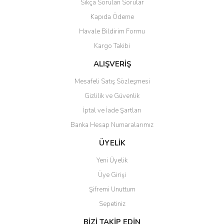
Sıkça Sorulan Sorular
Ürün bilgilerinde hatalar bulunuyor.
Kapıda Ödeme
Ürün fiyatı diğer sitelerden daha pahalı.
Havale Bildirim Formu
Bu ürüne benzer farklı alternatifler olmalı.
Kargo Takibi
ALIŞVERİŞ
Mesafeli Satış Sözleşmesi
Gizlilik ve Güvenlik
Gönder
İptal ve İade Şartları
Banka Hesap Numaralarımız
ÜYELİK
Yeni Üyelik
Üye Girişi
Şifremi Unuttum
Sepetiniz
BİZİ TAKİP EDİN