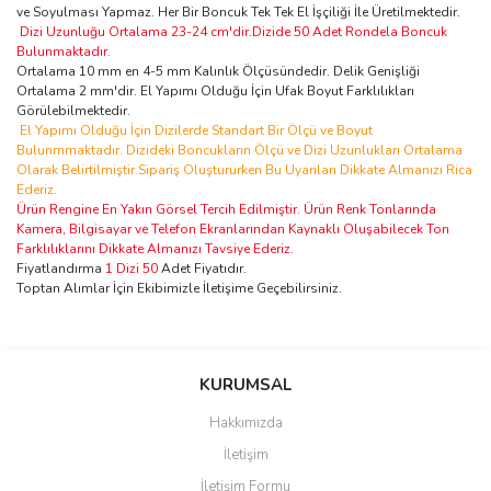
ve Soyulması Yapmaz. Her Bir Boncuk Tek Tek El İşçiliği İle Üretilmektedir.
Dizi Uzunluğu Ortalama 23-24 cm'dir.Dizide 50 Adet Rondela Boncuk
Bulunmaktadır.
Ortalama 10 mm en 4-5 mm Kalınlık Ölçüsündedir. Delik Genişliği
Ortalama 2 mm'dir. El Yapımı Olduğu İçin Ufak Boyut Farklılıkları
Görülebilmektedir.
El Yapımı Olduğu İçin Dizilerde Standart Bir Ölçü ve Boyut
Bulunmmaktadır. Dizideki Boncukların Ölçü ve Dizi Uzunlukları Ortalama
Olarak Belirtilmiştir.Sipariş Oluştururken Bu Uyarıları Dikkate Almanızı Rica
Ederiz.
Ürün Rengine En Yakın Görsel Tercih Edilmiştir. Ürün Renk Tonlarında
Kamera, Bilgisayar ve Telefon Ekranlarından Kaynaklı Oluşabilecek Ton
Farklılıklarını Dikkate Almanızı Tavsiye Ederiz.
Fiyatlandırma
1 Dizi 50
Adet Fiyatıdır.
Toptan Alımlar İçin Ekibimizle İletişime Geçebilirsiniz.
Bu ürünün fiyat bilgisi, resim, ürün açıklamalarında ve diğer
konularda yetersiz gördüğünüz noktaları öneri formunu kullanarak
Bu ürüne ilk yorumu siz yapın!
KURUMSAL
tarafımıza iletebilirsiniz.
Görüş ve önerileriniz için teşekkür ederiz.
Hakkımızda
Yorum Yaz
İletişim
Ürün resmi kalitesiz, bozuk veya görüntülenemiyor.
İletişim Formu