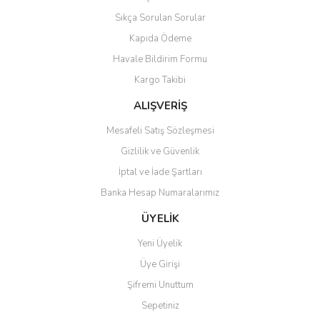
Ürün açıklamasında eksik bilgiler bulunuyor.
Sıkça Sorulan Sorular
Ürün bilgilerinde hatalar bulunuyor.
Kapıda Ödeme
Ürün fiyatı diğer sitelerden daha pahalı.
Havale Bildirim Formu
Bu ürüne benzer farklı alternatifler olmalı.
Kargo Takibi
ALIŞVERİŞ
Mesafeli Satış Sözleşmesi
Gizlilik ve Güvenlik
Gönder
İptal ve İade Şartları
Banka Hesap Numaralarımız
ÜYELİK
Yeni Üyelik
Üye Girişi
Şifremi Unuttum
Sepetiniz