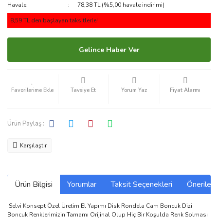
Havale
78,38 TL (%5,00 havale indirimi)
8,59 TL den başlayan taksitlerle!
Gelince Haber Ver
Tavsiye Et
Yorum Yaz
Fiyat Alarmı
Ürün Paylaş :
Karşılaştır
Ürün Bilgisi
Yorumlar
Taksit Seçenekleri
Önerilerin
Selvi Konsept Özel Üretim El Yapımı Disk Rondela Cam Boncuk Dizi
Boncuk Renklerimizin Tamamı Orijinal Olup Hiç Bir Koşulda Renk Solması