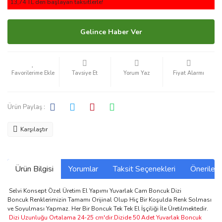
13,74 TL den başlayan taksitlerle!
Gelince Haber Ver
Tavsiye Et
Yorum Yaz
Fiyat Alarmı
Ürün Paylaş :
Karşılaştır
Ürün Bilgisi
Yorumlar
Taksit Seçenekleri
Önerilerin
Selvi Konsept Özel Üretim El Yapımı Yuvarlak Cam Boncuk Dizi
Boncuk Renklerimizin Tamamı Orijinal Olup Hiç Bir Koşulda Renk Solması
ve Soyulması Yapmaz. Her Bir Boncuk Tek Tek El İşçiliği İle Üretilmektedir.
Dizi Uzunluğu Ortalama 24-25 cm'dir.Dizide 50 Adet Yuvarlak Boncuk