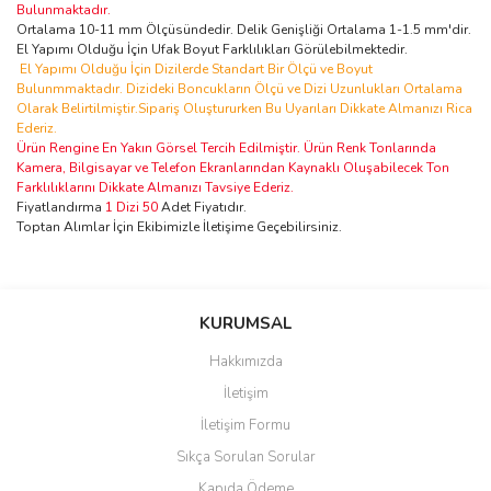
Bulunmaktadır.
Ortalama 10-11 mm Ölçüsündedir. Delik Genişliği Ortalama 1-1.5 mm'dir.
El Yapımı Olduğu İçin Ufak Boyut Farklılıkları Görülebilmektedir.
El Yapımı Olduğu İçin Dizilerde Standart Bir Ölçü ve Boyut
Bulunmmaktadır. Dizideki Boncukların Ölçü ve Dizi Uzunlukları Ortalama
Olarak Belirtilmiştir.Sipariş Oluştururken Bu Uyarıları Dikkate Almanızı Rica
Ederiz.
Ürün Rengine En Yakın Görsel Tercih Edilmiştir. Ürün Renk Tonlarında
Kamera, Bilgisayar ve Telefon Ekranlarından Kaynaklı Oluşabilecek Ton
Farklılıklarını Dikkate Almanızı Tavsiye Ederiz.
Fiyatlandırma
1 Dizi 50
Adet Fiyatıdır.
Toptan Alımlar İçin Ekibimizle İletişime Geçebilirsiniz.
Bu ürünün fiyat bilgisi, resim, ürün açıklamalarında ve diğer
konularda yetersiz gördüğünüz noktaları öneri formunu kullanarak
Bu ürüne ilk yorumu siz yapın!
KURUMSAL
tarafımıza iletebilirsiniz.
Görüş ve önerileriniz için teşekkür ederiz.
Hakkımızda
Yorum Yaz
İletişim
Ürün resmi kalitesiz, bozuk veya görüntülenemiyor.
İletişim Formu
Ürün açıklamasında eksik bilgiler bulunuyor.
Sıkça Sorulan Sorular
Ürün bilgilerinde hatalar bulunuyor.
Kapıda Ödeme