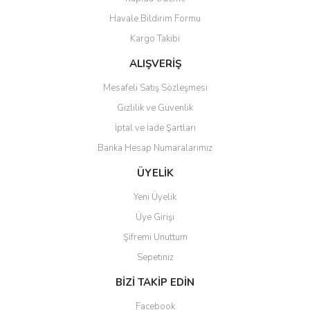
Ürün fiyatı diğer sitelerden daha pahalı.
Havale Bildirim Formu
Bu ürüne benzer farklı alternatifler olmalı.
Kargo Takibi
ALIŞVERİŞ
Mesafeli Satış Sözleşmesi
Gizlilik ve Güvenlik
Gönder
İptal ve İade Şartları
Banka Hesap Numaralarımız
ÜYELİK
Yeni Üyelik
Üye Girişi
Şifremi Unuttum
Sepetiniz
BİZİ TAKİP EDİN
Facebook