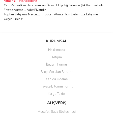
Almanızı Tavsiye Ederiz.
Cam Zanaatkarı Ustalarımızın Özenli El İşçiliği Sonucu Şekillenmektedir.
Fiyatlandırma 1 Adet Fiyatıdır.
Toptan Satışımız Mevcuttur. Toptan Alımlar İçin Ekibimizle İletişime
Geçebilirsiniz.
Bu ürünün fiyat bilgisi, resim, ürün açıklamalarında ve diğer
konularda yetersiz gördüğünüz noktaları öneri formunu kullanarak
Bu ürüne ilk yorumu siz yapın!
KURUMSAL
tarafımıza iletebilirsiniz.
Görüş ve önerileriniz için teşekkür ederiz.
Hakkımızda
Yorum Yaz
İletişim
Ürün resmi kalitesiz, bozuk veya görüntülenemiyor.
İletişim Formu
Ürün açıklamasında eksik bilgiler bulunuyor.
Sıkça Sorulan Sorular
Ürün bilgilerinde hatalar bulunuyor.
Kapıda Ödeme
Ürün fiyatı diğer sitelerden daha pahalı.
Havale Bildirim Formu
Bu ürüne benzer farklı alternatifler olmalı.
Kargo Takibi
ALIŞVERİŞ
Mesafeli Satış Sözleşmesi