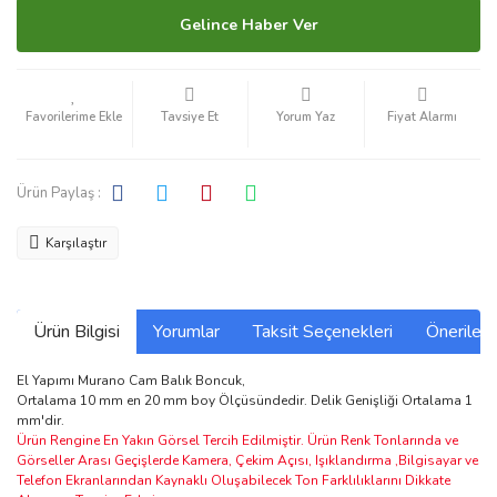
Gelince Haber Ver
Tavsiye Et
Yorum Yaz
Fiyat Alarmı
Ürün Paylaş :
Karşılaştır
Ürün Bilgisi
Yorumlar
Taksit Seçenekleri
Önerilerin
El Yapımı Murano Cam Balık Boncuk,
Ortalama 10 mm en 20 mm boy Ölçüsündedir. Delik Genişliği Ortalama 1
mm'dir.
Ürün Rengine En Yakın Görsel Tercih Edilmiştir. Ürün Renk Tonlarında ve
Görseller Arası Geçişlerde Kamera, Çekim Açısı, Işıklandırma ,Bilgisayar ve
Telefon Ekranlarından Kaynaklı Oluşabilecek Ton Farklılıklarını Dikkate