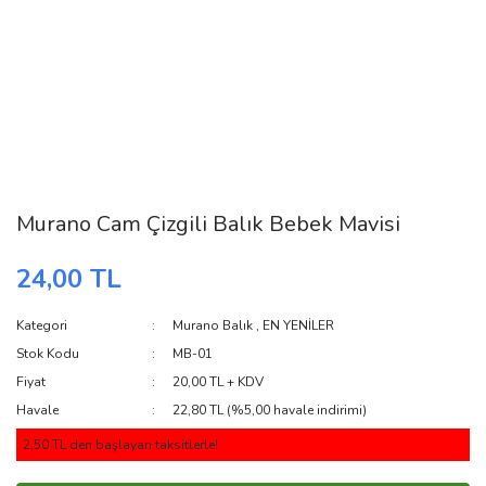
Murano Cam Çizgili Balık Bebek Mavisi
24,00 TL
Kategori
Murano Balık
,
EN YENİLER
Stok Kodu
MB-01
Fiyat
20,00 TL + KDV
Havale
22,80 TL (%5,00 havale indirimi)
2,50 TL den başlayan taksitlerle!