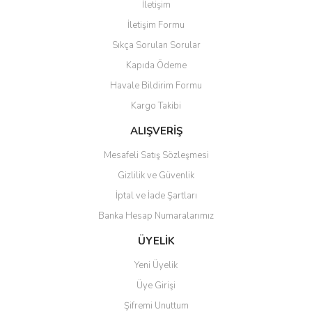
İletişim
Ürün resmi kalitesiz, bozuk veya görüntülenemiyor.
İletişim Formu
Ürün açıklamasında eksik bilgiler bulunuyor.
Sıkça Sorulan Sorular
Ürün bilgilerinde hatalar bulunuyor.
Kapıda Ödeme
Ürün fiyatı diğer sitelerden daha pahalı.
Havale Bildirim Formu
Bu ürüne benzer farklı alternatifler olmalı.
Kargo Takibi
ALIŞVERİŞ
Mesafeli Satış Sözleşmesi
Gizlilik ve Güvenlik
Gönder
İptal ve İade Şartları
Banka Hesap Numaralarımız
ÜYELİK
Yeni Üyelik
Üye Girişi
Şifremi Unuttum