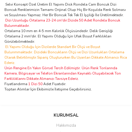
Selvi Konsept Özel Üretim El Yapımı Disk Rondela Cam Boncuk Dizi
Boncuk Renklerimizin Tamamı Orijinal Olup Hiç Bir Koşulda Renk Solması
ve Soyulması Yapmaz. Her Bir Boncuk Tek Tek El İşçiliği İle Üretilmektedir.
Dizi Uzunluğu Ortalama 23-24 cm'dir.Dizide 50 Adet Rondela Boncuk
Bulunmaktadır.
Ortalama 10 mm en 4-5 mm Kalınlık Ölçüsündedir. Delik Genişliği
Ortalama 2 mm'dir. El Yapımı Olduğu İçin Ufak Boyut Farklılıkları
Görülebilmektedir.
El Yapımı Olduğu İçin Dizilerde Standart Bir Ölçü ve Boyut
Bulunmmaktadır. Dizideki Boncukların Ölçü ve Dizi Uzunlukları Ortalama
Olarak Belirtilmiştir.Sipariş Oluştururken Bu Uyarıları Dikkate Almanızı Rica
Ederiz.
Ürün Rengine En Yakın Görsel Tercih Edilmiştir. Ürün Renk Tonlarında
Kamera, Bilgisayar ve Telefon Ekranlarından Kaynaklı Oluşabilecek Ton
Farklılıklarını Dikkate Almanızı Tavsiye Ederiz.
Fiyatlandırma
1 Dizi 50
Adet Fiyatıdır.
Toptan Alımlar İçin Ekibimizle İletişime Geçebilirsiniz.
Bu ürünün fiyat bilgisi, resim, ürün açıklamalarında ve diğer
konularda yetersiz gördüğünüz noktaları öneri formunu kullanarak
Bu ürüne ilk yorumu siz yapın!
KURUMSAL
tarafımıza iletebilirsiniz.
Görüş ve önerileriniz için teşekkür ederiz.
Hakkımızda
Yorum Yaz