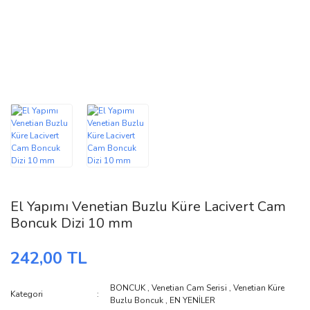
Sil
Mat
Kare Takı Boncuğu
Hint Cam Boncuk
Bo
Diz
Or
Altın Kaplama
8 mm
10
Ca
Yuvarlak Boncuk
Murano Rondela
Ga
Terrazzo Rondela
Takı Boncuğu
Kr
Serisi
9 mm
Öz
Altın Kaplama
Da
Murano Rondela
Dorika Boncuk
Disk Rondela Dizi
12 
Bo
Gözlü Takı
Cam Boncuk
Boncuğu
Altın Kaplama
10
Zincir
Otantik Eskitme
Di
Ar
Murano Benekli
Dizi Cam Boncuk
Ca
Silindir Takı
Altın Kaplama
14
Boncuğu
Rondela Ara
Ritmik Çizgi Serisi
Di
Bü
Malzeme
Ca
Murano Altın
Silindir Dizi Cam
14
Kaplama
Gümüş Kaplama
Boncuk
Di
El Yapımı Venetian Buzlu Küre Lacivert Cam
Öz
Takı Malzemesi
Boncuk Dizi 10 mm
Da
Murano Balık
Siyah-Beyaz-
16x
Bo
Renkli Çizgili Cam
Boncuk
242,00 TL
Afrika K
Yuvarlak Dizi Cam
Af
BONCUK
,
Venetian Cam Serisi
,
Venetian Küre
Boncuk
Kategori
Ro
Buzlu Boncuk
,
EN YENİLER