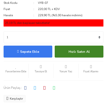
Stok Kodu
VYB-07
Seramik Boncuk
Oval Afri
Fiyat
220,00 TL + KDV
Siyah Beyaz Dizi
Havale
229,90 TL (%5,00 havale indirimi)
Cam Boncuk
25,19 TL den başlayan taksitlerle!
Şarlama Sanatı
Cam Boncuk
Toprak Boncuk
Etnik Desenli Cam
Sepete Ekle
Hızlı Satın Al
Boncuk
Silindir Kuzu Cam
Boncuk
Tavsiye Et
Yorum Yaz
Fiyat Alarmı
Dilgöz Cam
Boncuk
Ürün Paylaş :
Deniz Kabuğu
Karşılaştır
Kare Cam Boncuk