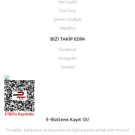
Yeni Üyelik
Üye Girişi
Şifremi Unuttum
Sepetiniz
BİZİ TAKİP EDİN
Facebook
Instagram
Youtube
E-Bültene Kayıt Ol!
Fırsatları, kampanya ve duyuruları ile ilgili e-posta almak ister misiniz?