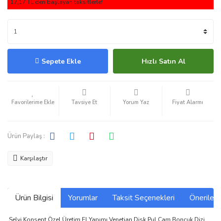
17,17 TL den başlayan taksitlerle!
Sepete Ekle
Hızlı Satın Al
Tavsiye Et
Yorum Yaz
Fiyat Alarmı
Ürün Paylaş :
Karşılaştır
Ürün Bilgisi
Yorumlar
Taksit Seçenekleri
Önerilerin
Selvi Konsept Özel Üretim El Yapımı Venetian Disk Pul Cam Boncuk Dizi