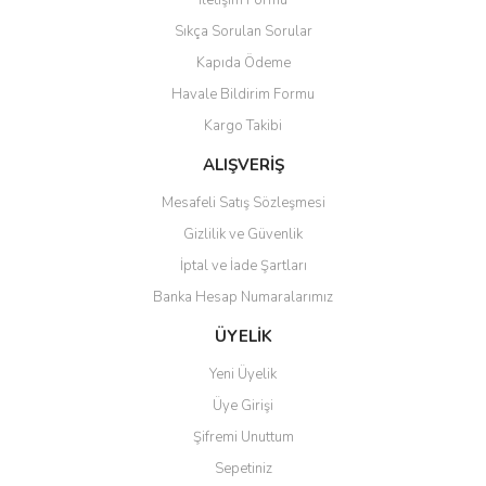
İletişim Formu
Ürün açıklamasında eksik bilgiler bulunuyor.
Sıkça Sorulan Sorular
Ürün bilgilerinde hatalar bulunuyor.
Kapıda Ödeme
Ürün fiyatı diğer sitelerden daha pahalı.
Havale Bildirim Formu
Bu ürüne benzer farklı alternatifler olmalı.
Kargo Takibi
ALIŞVERİŞ
Mesafeli Satış Sözleşmesi
Gizlilik ve Güvenlik
Gönder
İptal ve İade Şartları
Banka Hesap Numaralarımız
ÜYELİK
Yeni Üyelik
Üye Girişi
Şifremi Unuttum
Sepetiniz