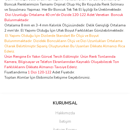
Boncuk Renklerimizin Tamamı Orijinal Olup Hiç Bir Koşulda Renk Solması
ve Soyulması Yapmaz. Her Bir Boncuk Tek Tek El İşçiliği İle Üretilmektedir.
Dizi Uzunluğu Ortalama 40 cm'dir.Dizide 120-122 Adet Venetian Boncuk
Bulunmaktadır.
Ortalama 8 mm en 3-4 mm Kalınlık Ölçüsündedir. Delik Genişliği Ortalama
2 mm'dir. El Yapımı Olduğu İçin Ufak Boyut Farklılıkları Görülebilmektedir.
El Yapımı Olduğu İçin Dizilerde Standart Bir Ölçü ve Boyut
Bulunmmaktadır. Dizideki Boncukların Ölçü ve Dizi Uzunlukları Ortalama
Olarak Belirtilmiştir.Sipariş Oluştururken Bu Uyarıları Dikkate Almanızı Rica
Ederiz.
Ürün Rengine En Yakın Görsel Tercih Edilmiştir. Ürün Renk Tonlarında
Kamera, Bilgisayar ve Telefon Ekranlarından Kaynaklı Oluşabilecek Ton
Farklılıklarını Dikkate Almanızı Tavsiye Ederiz.
Fiyatlandırma
1 Dizi 120-122
Adet Fiyatıdır.
Toptan Alımlar İçin Ekibimizle İletişime Geçebilirsiniz.
Bu ürünün fiyat bilgisi, resim, ürün açıklamalarında ve diğer
konularda yetersiz gördüğünüz noktaları öneri formunu kullanarak
Bu ürüne ilk yorumu siz yapın!
KURUMSAL
tarafımıza iletebilirsiniz.
Görüş ve önerileriniz için teşekkür ederiz.
Hakkımızda
Yorum Yaz
İletişim
Ürün resmi kalitesiz, bozuk veya görüntülenemiyor.