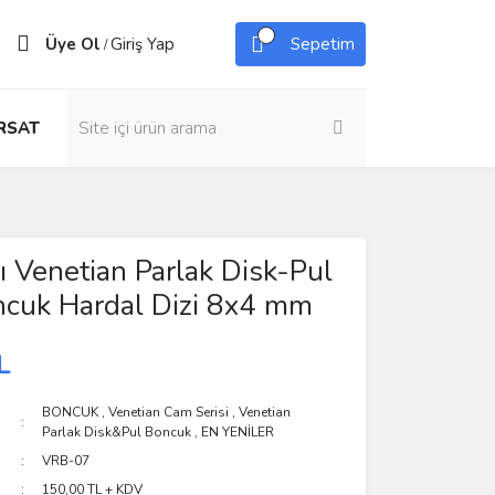
Üye Ol
Giriş Yap
Sepetim
/
IRSAT
ı Venetian Parlak Disk-Pul
cuk Hardal Dizi 8x4 mm
L
BONCUK
,
Venetian Cam Serisi
,
Venetian
Parlak Disk&Pul Boncuk
,
EN YENİLER
VRB-07
150,00 TL + KDV