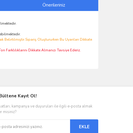
Önerileriniz
lmektedir.
ebilmektedir.
Belirtilmiştir.Sipariş Oluştururken Bu Uyarıları Dikkate
n Farklılıklarını Dikkate Almanızı Tavsiye Ederiz.
ımıza iletebilirsiniz.
Bültene Kayıt Ol!
satları, kampanya ve duyuruları ile ilgili e-posta almak
er misiniz?
EKLE