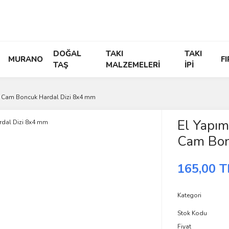
DOĞAL
TAKI
TAKI
MURANO
F
TAŞ
MALZEMELERİ
İPİ
ul Cam Boncuk Hardal Dizi 8x4 mm
El Yapım
Cam Bon
165,00 T
Kategori
Stok Kodu
Fiyat