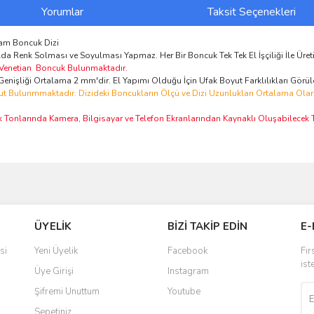
Yorumlar
Taksit Seçenekleri
Cam Boncuk Dizi
a Renk Solması ve Soyulması Yapmaz. Her Bir Boncuk Tek Tek El İşçiliği İle Üreti
 Venetian Boncuk Bulunmaktadır.
nişliği Ortalama 2 mm'dir. El Yapımı Olduğu İçin Ufak Boyut Farklılıkları Görül
ut Bulunmmaktadır. Dizideki Boncukların Ölçü ve Dizi Uzunlukları Ortalama Olarak 
k Tonlarında Kamera, Bilgisayar ve Telefon Ekranlarından Kaynaklı Oluşabilecek To
ve diğer konularda yetersiz gördüğünüz noktaları öneri formunu kullanarak taraf
Bu ürüne ilk yorumu siz yapın!
ÜYELİK
BİZİ TAKİP EDİN
E-
r.
Yorum Yaz
si
Yeni Üyelik
Facebook
Fır
ist
Üye Girişi
Instagram
Şifremi Unuttum
Youtube
Sepetiniz