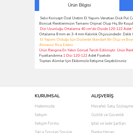
Ürün Bilgisi
Selvi Konsept Özel Üretim El Yapımı Venetian Disk Pul 
Boncuk Renklerimizin Tamamı Orijinal Olup Hiç Bir Koşuld
Dizi Uzunluğu Ortalama 40 cm'dir.Dizide 120-122 Adet
Ortalama 8 mm en 3-4 mm Kalınlık Ölçüsündedir. Delik Ge
El Yapımı Olduğu İçin Dizilerde Standart Bir Ölçü ve Boy
Almanızı Rica Ederiz.
Ürün Rengine En Yakın Görsel Tercih Edilmiştir. Ürün Ren
Fiyatlandırma
1 Dizi 120-122
Adet Fiyatıdır.
Toptan Alımlar İçin Ekibimizle İletişime Geçebilirsiniz.
Bu ürünün fiyat bilgisi, resim, ürün açıklamalarında 
Görüş ve önerileriniz için teşekkür ederiz.
KURUMSAL
ALIŞVERİŞ
Ürün resmi kalitesiz, bozuk veya görüntülenemiyo
Ürün açıklamasında eksik bilgiler bulunuyor.
Hakkımızda
Mesafeli Satış Sözleşme
Ürün bilgilerinde hatalar bulunuyor.
İletişim
Gizlilik ve Güvenlik
Ürün fiyatı diğer sitelerden daha pahalı.
İletişim Formu
İptal ve İade Şartları
Bu ürüne benzer farklı alternatifler olmalı.
Sıkça Sorulan Sorular
Banka Hesap