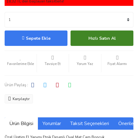
18,32 TL den başlayan taksitlerle!
Sepete Ekle
Hızlı Satın Al
Tavsiye Et
Yorum Yaz
Fiyat Alarmı
Ürün Paylaş :
Karşılaştır
Ürün Bilgisi
Yorumlar
Taksit Seçenekleri
Önerilerin
Özel Üretim El Yapımı Etnik Desenli Oval Mat Cam Boncuk,