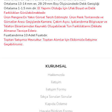
Ortalama 13-14 mm en, 28-29 mm Boy Ölçüsündedir.Delik Genişliği
Ortalama 1-1.5 mm dir.
El Yapımı Olduğu İçin Ufak Boyut ve Delik
Farklılıkları Görülebilmektedir.
Ürün Rengine En Yakın Görsel Tercih Edilmiştir. Ürün Renk Tonlarında ve
Görseller Arası Geçişlerde Kamera, Çekim Açısı, Işıklandırma Bilgisayar ve
Telefon Ekranlarından Kaynaklı Oluşabilecek Ton Farklılıklarını Dikkate
Almanızı Tavsiye Ederiz.
Fiyatlandırma 10 Adet Fiyatıdır.
Toptan Satışımız Mevcuttur. Toptan Alımlar İçin Ekibimizle İletişime
Geçebilirsiniz..
Bu ürünün fiyat bilgisi, resim, ürün açıklamalarında ve diğer
konularda yetersiz gördüğünüz noktaları öneri formunu kullanarak
Bu ürüne ilk yorumu siz yapın!
KURUMSAL
tarafımıza iletebilirsiniz.
Görüş ve önerileriniz için teşekkür ederiz.
Hakkımızda
Yorum Yaz
İletişim
Ürün resmi kalitesiz, bozuk veya görüntülenemiyor.
İletişim Formu
Ürün açıklamasında eksik bilgiler bulunuyor.
Sıkça Sorulan Sorular
Ürün bilgilerinde hatalar bulunuyor.
Kapıda Ödeme
Ürün fiyatı diğer sitelerden daha pahalı.
Havale Bildirim Formu
Bu ürüne benzer farklı alternatifler olmalı.