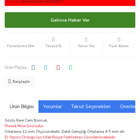
5,72 TL den başlayan taksitlerle!
Gelince Haber Ver
Tavsiye Et
Yorum Yaz
Fiyat Alarmı
Ürün Paylaş :
Karşılaştır
Ürün Bilgisi
Yorumlar
Taksit Seçenekleri
Önerilerin
Gözlü Kare Cam Boncuk,
Plastik Mine Gözlüdür.
Ortalama 12 mm Ölçüsündedir. Delik Genişliği Ortalama 4-5 mm dir.
El Yapımı Olduğu İçin Ufak Boyut Farklılıkları Görülebilmektedir.