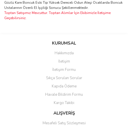
Gözlü Kare Boncuk Eski Tip Yüksek Dereceli Odun Ateşi Ocaklarda Boncuk
Ustalarının Özenli El İşçiliği Sonucu Şekillenmektedir.
Toptan Satışımız Mevcuttur. Toptan Alımlar İçin Ekibimizle İletişime
Geçebilirsiniz.
Bu ürünün fiyat bilgisi, resim, ürün açıklamalarında ve diğer
konularda yetersiz gördüğünüz noktaları öneri formunu kullanarak
Bu ürüne ilk yorumu siz yapın!
KURUMSAL
tarafımıza iletebilirsiniz.
Görüş ve önerileriniz için teşekkür ederiz.
Hakkımızda
Yorum Yaz
İletişim
Ürün resmi kalitesiz, bozuk veya görüntülenemiyor.
İletişim Formu
Ürün açıklamasında eksik bilgiler bulunuyor.
Sıkça Sorulan Sorular
Ürün bilgilerinde hatalar bulunuyor.
Kapıda Ödeme
Ürün fiyatı diğer sitelerden daha pahalı.
Havale Bildirim Formu
Bu ürüne benzer farklı alternatifler olmalı.
Kargo Takibi
ALIŞVERİŞ
Mesafeli Satış Sözleşmesi