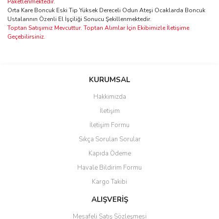
Paketlenmektedir.
Orta Kare Boncuk Eski Tip Yüksek Dereceli Odun Ateşi Ocaklarda Boncuk
Ustalarının Özenli El İşçiliği Sonucu Şekillenmektedir.
Toptan Satışımız Mevcuttur. Toptan Alımlar İçin Ekibimizle İletişime
Geçebilirsiniz.
Bu ürünün fiyat bilgisi, resim, ürün açıklamalarında ve diğer
konularda yetersiz gördüğünüz noktaları öneri formunu kullanarak
Bu ürüne ilk yorumu siz yapın!
KURUMSAL
tarafımıza iletebilirsiniz.
Görüş ve önerileriniz için teşekkür ederiz.
Hakkımızda
Yorum Yaz
İletişim
Ürün resmi kalitesiz, bozuk veya görüntülenemiyor.
İletişim Formu
Ürün açıklamasında eksik bilgiler bulunuyor.
Sıkça Sorulan Sorular
Ürün bilgilerinde hatalar bulunuyor.
Kapıda Ödeme
Ürün fiyatı diğer sitelerden daha pahalı.
Havale Bildirim Formu
Bu ürüne benzer farklı alternatifler olmalı.
Kargo Takibi
ALIŞVERİŞ
Mesafeli Satış Sözleşmesi