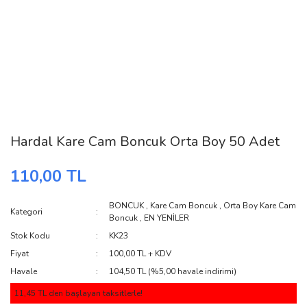
Hardal Kare Cam Boncuk Orta Boy 50 Adet
110,00 TL
BONCUK
,
Kare Cam Boncuk
,
Orta Boy Kare Cam
Kategori
Boncuk
,
EN YENİLER
Stok Kodu
KK23
Fiyat
100,00 TL + KDV
Havale
104,50 TL (%5,00 havale indirimi)
11,45 TL den başlayan taksitlerle!