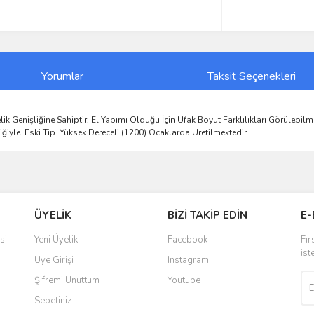
Yorumlar
Taksit Seçenekleri
nişliğine Sahiptir. El Yapımı Olduğu İçin Ufak Boyut Farklılıkları Görülebilme
iğiyle Eski Tip Yüksek Dereceli (1200) Ocaklarda Üretilmektedir.
ve diğer konularda yetersiz gördüğünüz noktaları öneri formunu kullanarak taraf
Bu ürüne ilk yorumu siz yapın!
ÜYELİK
BİZİ TAKİP EDİN
E-
r.
Yorum Yaz
si
Yeni Üyelik
Facebook
Fır
ist
Üye Girişi
Instagram
Şifremi Unuttum
Youtube
Sepetiniz