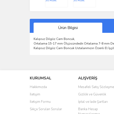
Ürün Bilgisi
Kalıpsız Dilgöz Cam Boncuk,
Ortalama 15-17 mm Ölçüsündedir.Ortalama 7-8 mm Delik Ge
Kalıpsız Dilgöz Cam Boncuk Ustalarımızın Özenli El İşçil
Bu ürünün fiyat bilgisi, resim, ürün açıklamalarında 
Görüş ve önerileriniz için teşekkür ederiz.
KURUMSAL
ALIŞVERİŞ
Ürün resmi kalitesiz, bozuk veya görüntülenemiyo
Ürün açıklamasında eksik bilgiler bulunuyor.
Hakkımızda
Mesafeli Satış Sözleşme
Ürün bilgilerinde hatalar bulunuyor.
İletişim
Gizlilik ve Güvenlik
Ürün fiyatı diğer sitelerden daha pahalı.
İletişim Formu
İptal ve İade Şartları
Bu ürüne benzer farklı alternatifler olmalı.
Sıkça Sorulan Sorular
Banka Hesap
Numaralarımız