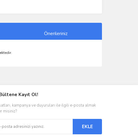
Önerileriniz
ktedir.
ımıza iletebilirsiniz.
Bültene Kayıt Ol!
satları, kampanya ve duyuruları ile ilgili e-posta almak
er misiniz?
EKLE