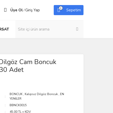
0
Üye Ol
Giriş Yap
Sepetim
/
IRSAT
 Dilgöz Cam Boncuk
 30 Adet
BONCUK
,
Kalıpsız Dilgöz Boncuk
,
EN
YENİLER
BBNCK0015
45,00 TL + KDV