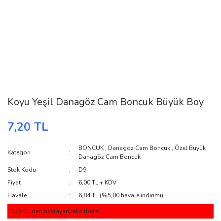
Koyu Yeşil Danagöz Cam Boncuk Büyük Boy
7,20 TL
BONCUK
,
Danagöz Cam Boncuk
,
Özel Büyük
Kategori
Danagöz Cam Boncuk
Stok Kodu
D9
Fiyat
6,00 TL + KDV
Havale
6,84 TL (%5,00 havale indirimi)
0,75 TL den başlayan taksitlerle!