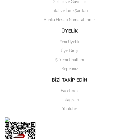
Gizlilik ve Güvenlik
Gönder
İptal ve İade Şartları
Banka Hesap Numaralarımız
ÜYELİK
Yeni Üyelik
Üye Girişi
Şifremi Unuttum
Sepetiniz
BİZİ TAKİP EDİN
Facebook
Instagram
Youtube