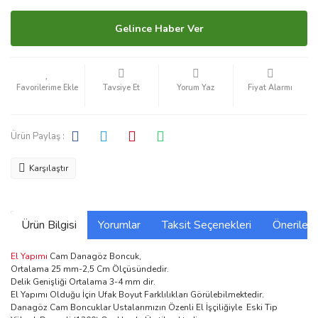
Gelince Haber Ver
Tavsiye Et
Yorum Yaz
Fiyat Alarmı
Ürün Paylaş :
Karşılaştır
Ürün Bilgisi
Yorumlar
Taksit Seçenekleri
Önerilerin
El Yapımı
Cam Danagöz Boncuk,
Ortalama 25 mm-2,5 Cm Ölçüsündedir.
Delik Genişliği Ortalama 3-4 mm dir.
El Yapımı Olduğu İçin Ufak Boyut Farklılıkları Görülebilmektedir.
Danagöz Cam Boncuklar Ustalarımızın Özenli El İşçiliğiyle Eski Tip