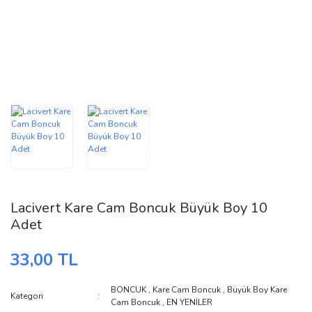
Sil
Mat
Kare Takı Boncuğu
Hint Cam Boncuk
Bo
Diz
Or
Altın Kaplama
8 mm
10
Ca
Yuvarlak Boncuk
Murano Rondela
Ga
Terrazzo Rondela
Takı Boncuğu
Kr
Serisi
9 mm
Öz
Altın Kaplama
Da
Murano Rondela
Dorika Boncuk
Disk Rondela Dizi
12 
Bo
Gözlü Takı
Cam Boncuk
Boncuğu
Altın Kaplama
10
Zincir
Otantik Eskitme
Di
Ar
Murano Benekli
Dizi Cam Boncuk
Ca
Silindir Takı
Altın Kaplama
14
Boncuğu
Rondela Ara
Ritmik Çizgi Serisi
Di
Bü
Malzeme
Ca
Murano Altın
Silindir Dizi Cam
14
Kaplama
Gümüş Kaplama
Boncuk
Di
Lacivert Kare Cam Boncuk Büyük Boy 10
Öz
Takı Malzemesi
Adet
Da
Murano Balık
Siyah-Beyaz-
16x
Bo
Renkli Çizgili Cam
Boncuk
33,00 TL
Afrika K
Yuvarlak Dizi Cam
Af
BONCUK
,
Kare Cam Boncuk
,
Büyük Boy Kare
Boncuk
Kategori
Ro
Cam Boncuk
,
EN YENİLER