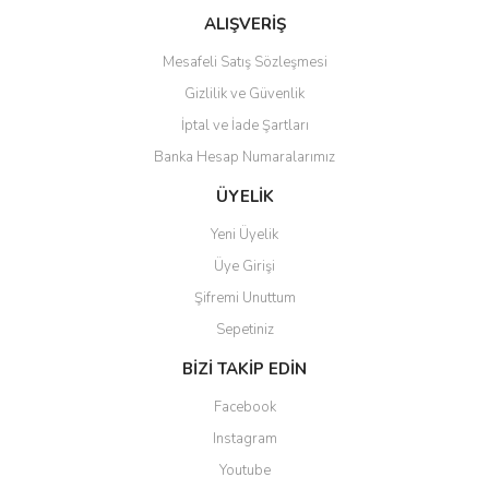
Karma Cam
ALIŞVERİŞ
Boncuklar
Mesafeli Satış Sözleşmesi
Makarna Cam
Gizlilik ve Güvenlik
Boncuk
Gönder
İptal ve İade Şartları
Papatya Cam
Banka Hesap Numaralarımız
Boncuk
ÜYELİK
Reçine Boncuk
Yeni Üyelik
Silindir Cam
Üye Girişi
Boncuk
Şifremi Unuttum
Süryani Boncuk
Sepetiniz
Yassı Dizi Nazar
BİZİ TAKİP EDİN
Boncuğu
Facebook
Yuvarlak Dizi
Instagram
Nazar Boncuğu
Youtube