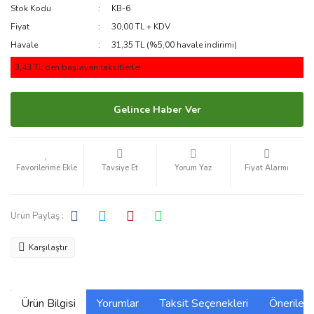
Stok Kodu
KB-6
Seramik Boncuk
Oval Afri
Fiyat
30,00 TL + KDV
Siyah Beyaz Dizi
Havale
31,35 TL (%5,00 havale indirimi)
Cam Boncuk
3,43 TL den başlayan taksitlerle!
Şarlama Sanatı
Cam Boncuk
Gelince Haber Ver
Toprak Boncuk
Etnik Desenli Cam
Boncuk
Tavsiye Et
Yorum Yaz
Fiyat Alarmı
Silindir Kuzu Cam
Boncuk
Ürün Paylaş :
Dilgöz Cam
Boncuk
Karşılaştır
Deniz Kabuğu
Ürün Bilgisi
Yorumlar
Taksit Seçenekleri
Önerilerin
Kare Cam Boncuk