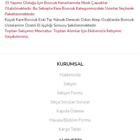
El Yapımı Olduğu İçin Boncuk Kenarlarında Minik Çapaklar
Olabilmektedir. Bu Sebeple Kare Boncuk Kategorimizdeki Ürünler Seçilerek
Paketlenmektedir.
Küçük Kare Boncuk Eski Tip Yüksek Dereceli Odun Ateşi Ocaklarda Boncuk
Ustalarının Özenli El İşçiliği Sonucu Şekillenmektedir.
Toptan Satışımız Mevcuttur. Toptan Alımlar İçin Ekibimizle İletişime
Geçebilirsiniz.
Bu ürünün fiyat bilgisi, resim, ürün açıklamalarında ve diğer
konularda yetersiz gördüğünüz noktaları öneri formunu kullanarak
Bu ürüne ilk yorumu siz yapın!
KURUMSAL
tarafımıza iletebilirsiniz.
Görüş ve önerileriniz için teşekkür ederiz.
Hakkımızda
Yorum Yaz
İletişim
Ürün resmi kalitesiz, bozuk veya görüntülenemiyor.
İletişim Formu
Ürün açıklamasında eksik bilgiler bulunuyor.
Sıkça Sorulan Sorular
Ürün bilgilerinde hatalar bulunuyor.
Kapıda Ödeme
Ürün fiyatı diğer sitelerden daha pahalı.
Havale Bildirim Formu
Bu ürüne benzer farklı alternatifler olmalı.
Kargo Takibi