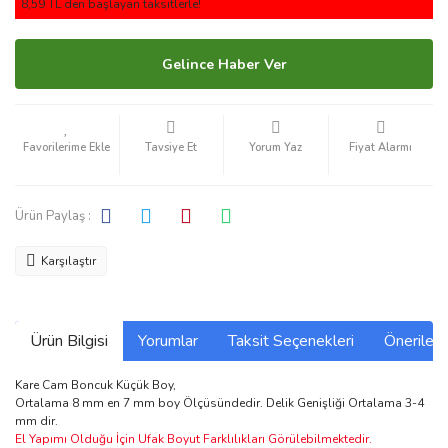
8,59 TL den başlayan taksitlerle!
Gelince Haber Ver
Tavsiye Et
Yorum Yaz
Fiyat Alarmı
Ürün Paylaş :
Karşılaştır
Ürün Bilgisi
Yorumlar
Taksit Seçenekleri
Önerilerin
Kare Cam Boncuk Küçük Boy,
Ortalama 8 mm en 7 mm boy Ölçüsündedir. Delik Genişliği Ortalama 3-4
mm dir.
El Yapımı Olduğu İçin Ufak Boyut Farklılıkları Görülebilmektedir.