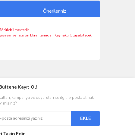
Önerileriniz
 Görülebilmektedir.
lgisayar ve Telefon Ekranlarından Kaynaklı Oluşabilecek
ımıza iletebilirsiniz.
Bültene Kayıt Ol!
satları, kampanya ve duyuruları ile ilgili e-posta almak
er misiniz?
EKLE
zi Takip Edin