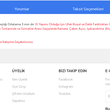
Yorumlar
Taksit Seçenekleri
şliği Ortalama 3 mm dir.
El Yapımı Olduğu İçin Ufak Boyut ve Delik Farklılıkları
k Tonlarında ve Görseller Arası Geçişlerde Kamera, Çekim Açısı, Işıklandırma ,Bi
 İletişime Geçebilirsiniz.
ve diğer konularda yetersiz gördüğünüz noktaları öneri formunu kullanarak taraf
Bu ürüne ilk yorumu siz yapın!
ÜYELİK
BİZİ TAKİP EDİN
E-
r.
Yorum Yaz
si
Yeni Üyelik
Facebook
Fır
ist
Üye Girişi
Instagram
Şifremi Unuttum
Youtube
Sepetiniz
Bi