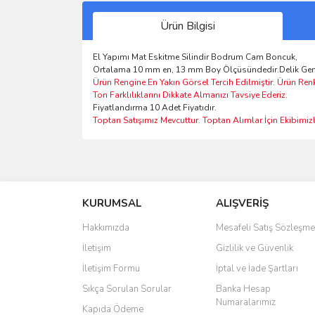
Ürün Bilgisi
El Yapımı Mat Eskitme Silindir Bodrum Cam Boncuk,
Ortalama 10 mm en, 13 mm Boy Ölçüsündedir.Delik Geni
Ürün Rengine En Yakın Görsel Tercih Edilmiştir. Ürün Ren
Ton Farklılıklarını Dikkate Almanızı Tavsiye Ederiz.
Fiyatlandırma 10 Adet Fiyatıdır.
Toptan Satışımız Mevcuttur. Toptan Alımlar İçin Ekibimizle
Bu ürünün fiyat bilgisi, resim, ürün açıklamalarında 
Görüş ve önerileriniz için teşekkür ederiz.
KURUMSAL
ALIŞVERİŞ
Ürün resmi kalitesiz, bozuk veya görüntülenemiyo
Ürün açıklamasında eksik bilgiler bulunuyor.
Hakkımızda
Mesafeli Satış Sözleşme
Ürün bilgilerinde hatalar bulunuyor.
İletişim
Gizlilik ve Güvenlik
Ürün fiyatı diğer sitelerden daha pahalı.
İletişim Formu
İptal ve İade Şartları
Bu ürüne benzer farklı alternatifler olmalı.
Sıkça Sorulan Sorular
Banka Hesap
Numaralarımız
Kapıda Ödeme