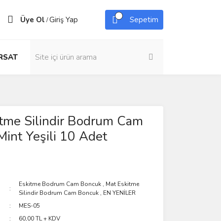
Üye Ol
Giriş Yap
Sepetim
/
IRSAT
tme Silindir Bodrum Cam
int Yeşili 10 Adet
Eskitme Bodrum Cam Boncuk
,
Mat Eskitme
Silindir Bodrum Cam Boncuk
,
EN YENİLER
MES-05
60,00 TL + KDV