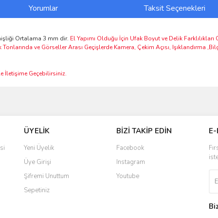
Yorumlar
Taksit Seçenekleri
şliği Ortalama 3 mm dir.
El Yapımı Olduğu İçin Ufak Boyut ve Delik Farklılıkları
k Tonlarında ve Görseller Arası Geçişlerde Kamera, Çekim Açısı, Işıklandırma ,Bi
 İletişime Geçebilirsiniz.
ve diğer konularda yetersiz gördüğünüz noktaları öneri formunu kullanarak taraf
Bu ürüne ilk yorumu siz yapın!
ÜYELİK
BİZİ TAKİP EDİN
E-
r.
Yorum Yaz
si
Yeni Üyelik
Facebook
Fır
ist
Üye Girişi
Instagram
Şifremi Unuttum
Youtube
Sepetiniz
Bi