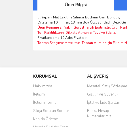
Ürün Bilgisi
El Yapımı Mat Eskitme Silindir Bodrum Cam Boncuk,
Ortalama 10 mm en, 13 mm Boy Ölçüsündedir.Delik Geni
Ürün Rengine En Yakın Görsel Tercih Edilmiştir. Ürün Ren
Ton Farklılıklarını Dikkate Almanızı Tavsiye Ederiz.
Fiyatlandırma 10 Adet Fiyatıdır.
Toptan Satışımız Mevcuttur. Toptan Alımlar İçin Ekibimizle
Bu ürünün fiyat bilgisi, resim, ürün açıklamalarında 
Görüş ve önerileriniz için teşekkür ederiz.
KURUMSAL
ALIŞVERİŞ
Ürün resmi kalitesiz, bozuk veya görüntülenemiyo
Ürün açıklamasında eksik bilgiler bulunuyor.
Hakkımızda
Mesafeli Satış Sözleşme
Ürün bilgilerinde hatalar bulunuyor.
İletişim
Gizlilik ve Güvenlik
Ürün fiyatı diğer sitelerden daha pahalı.
İletişim Formu
İptal ve İade Şartları
Bu ürüne benzer farklı alternatifler olmalı.
Sıkça Sorulan Sorular
Banka Hesap
Numaralarımız
Kapıda Ödeme