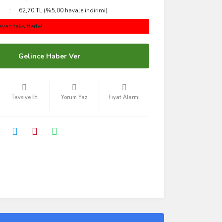
62,70 TL (%5,00 havale indirimi)
yan taksitlerle!
Gelince Haber Ver
Tavsiye Et
Yorum Yaz
Fiyat Alarmı