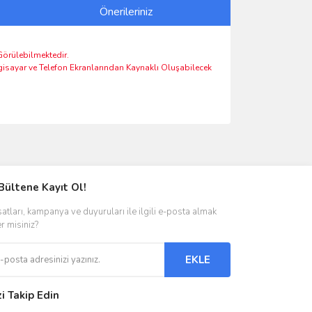
Önerileriniz
 Görülebilmektedir.
lgisayar ve Telefon Ekranlarından Kaynaklı Oluşabilecek
ımıza iletebilirsiniz.
Bültene Kayıt Ol!
satları, kampanya ve duyuruları ile ilgili e-posta almak
er misiniz?
EKLE
zi Takip Edin