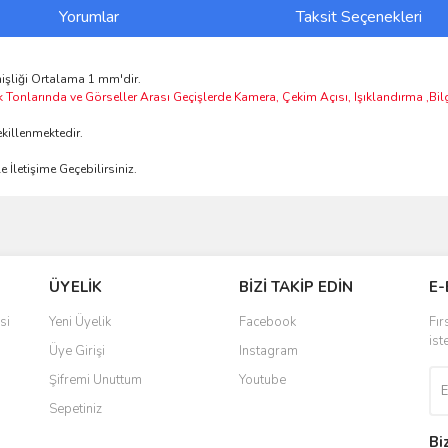
Yorumlar
Taksit Seçenekleri
şliği Ortalama 1 mm'dir.
k Tonlarında ve Görseller Arası Geçişlerde Kamera, Çekim Açısı, Işıklandırma ,Bi
killenmektedir.
 İletişime Geçebilirsiniz.
ve diğer konularda yetersiz gördüğünüz noktaları öneri formunu kullanarak taraf
Bu ürüne ilk yorumu siz yapın!
ÜYELİK
BİZİ TAKİP EDİN
E-
r.
Yorum Yaz
si
Yeni Üyelik
Facebook
Fır
ist
Üye Girişi
Instagram
Şifremi Unuttum
Youtube
Sepetiniz
Bi