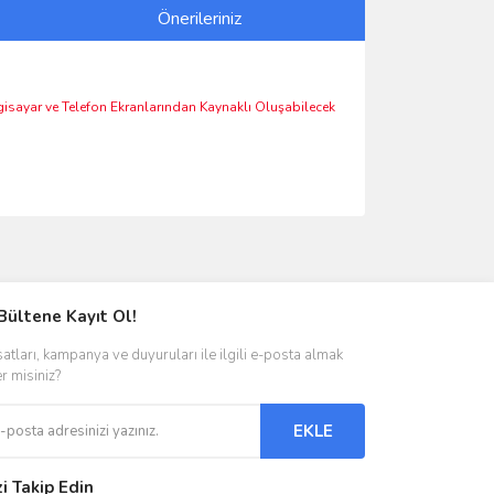
Önerileriniz
lgisayar ve Telefon Ekranlarından Kaynaklı Oluşabilecek
ımıza iletebilirsiniz.
Bültene Kayıt Ol!
satları, kampanya ve duyuruları ile ilgili e-posta almak
er misiniz?
EKLE
zi Takip Edin