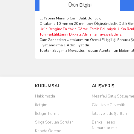
Ürün Bilgisi
El Yapımı Murano Cam Balık Boncuk,
Ortalama 10 mm en 20 mm boy Ölçüsündedir. Delik Geni
Ürün Rengine En Yakın Görsel Tercih Edilmiştir. Ürün Ren
Ton Farklılıklarını Dikkate Almanızı Tavsiye Ederiz.
Cam Zanaatkarı Ustalarımızın Özenli El İşçiliği Sonucu Şe
Fiyatlandırma 1 Adet Fiyatıdır.
Toptan Satışımız Mevcuttur. Toptan Alımlar İçin Ekibimizle
Bu ürünün fiyat bilgisi, resim, ürün açıklamalarında 
Görüş ve önerileriniz için teşekkür ederiz.
KURUMSAL
ALIŞVERİŞ
Ürün resmi kalitesiz, bozuk veya görüntülenemiyo
Ürün açıklamasında eksik bilgiler bulunuyor.
Hakkımızda
Mesafeli Satış Sözleşme
Ürün bilgilerinde hatalar bulunuyor.
İletişim
Gizlilik ve Güvenlik
Ürün fiyatı diğer sitelerden daha pahalı.
İletişim Formu
İptal ve İade Şartları
Bu ürüne benzer farklı alternatifler olmalı.
Sıkça Sorulan Sorular
Banka Hesap
Numaralarımız
Kapıda Ödeme