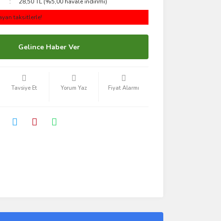
28,50 TL (%5,00 havale indirimi)
yan taksitlerle!
Gelince Haber Ver
Tavsiye Et
Yorum Yaz
Fiyat Alarmı