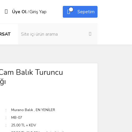
Üye Ol
Giriş Yap
Sepetim
/
IRSAT
Cam Balık Turuncu
ğı
Murano Balık
,
EN YENİLER
MB-07
25,00 TL + KDV