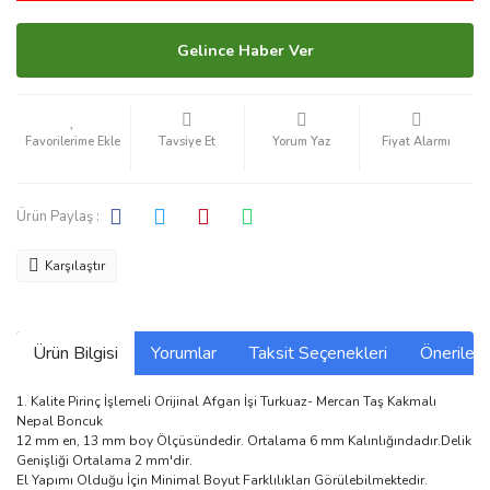
Gelince Haber Ver
Tavsiye Et
Yorum Yaz
Fiyat Alarmı
Ürün Paylaş :
Karşılaştır
Ürün Bilgisi
Yorumlar
Taksit Seçenekleri
Önerilerin
1. Kalite Pirinç İşlemeli Orijinal Afgan İşi Turkuaz- Mercan Taş Kakmalı
Nepal Boncuk
12 mm en, 13 mm boy Ölçüsündedir. Ortalama 6 mm Kalınlığındadır.Delik
Genişliği Ortalama 2 mm'dir.
El Yapımı Olduğu İçin Minimal Boyut Farklılıkları Görülebilmektedir.