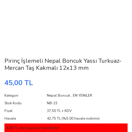
Pirinç İşlemeli Nepal Boncuk Yassı Turkuaz-
Mercan Taş Kakmalı 12x13 mm
45,00 TL
Kategori
Nepal Boncuk
,
EN YENİLER
Stok Kodu
NB-15
Fiyat
37,50 TL + KDV
Havale
42,75 TL (%5,00 havale indirimi)
4,68 TL den başlayan taksitlerle!