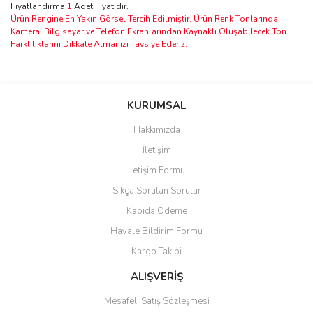
Fiyatlandırma
1
Adet Fiyatıdır.
Ürün Rengine En Yakın Görsel Tercih Edilmiştir. Ürün Renk Tonlarında
Kamera, Bilgisayar ve Telefon Ekranlarından Kaynaklı Oluşabilecek Ton
Farklılıklarını Dikkate Almanızı Tavsiye Ederiz.
Bu ürünün fiyat bilgisi, resim, ürün açıklamalarında ve diğer
konularda yetersiz gördüğünüz noktaları öneri formunu kullanarak
Bu ürüne ilk yorumu siz yapın!
KURUMSAL
tarafımıza iletebilirsiniz.
Görüş ve önerileriniz için teşekkür ederiz.
Hakkımızda
Yorum Yaz
İletişim
Ürün resmi kalitesiz, bozuk veya görüntülenemiyor.
İletişim Formu
Ürün açıklamasında eksik bilgiler bulunuyor.
Sıkça Sorulan Sorular
Ürün bilgilerinde hatalar bulunuyor.
Kapıda Ödeme
Ürün fiyatı diğer sitelerden daha pahalı.
Havale Bildirim Formu
Bu ürüne benzer farklı alternatifler olmalı.
Kargo Takibi
ALIŞVERİŞ
Mesafeli Satış Sözleşmesi