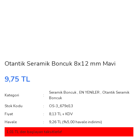
Otantik Seramik Boncuk 8x12 mm Mavi
9,75 TL
Seramik Boncuk
,
EN YENİLER
,
Otantik Seramik
Kategori
Boncuk
Stok Kodu
OS-3_679d13
Fiyat
8,13 TL + KDV
Havale
9,26 TL (%5,00 havale indirimi)
1,01 TL den başlayan taksitlerle!