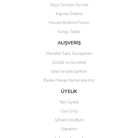
Sıkça Sorulan Sorular
Ürün bilgilerinde hatalar bulunuyor.
Kapıda Ödeme
Ürün fiyatı diğer sitelerden daha pahalı.
Havale Bildirim Formu
Bu ürüne benzer farklı alternatifler olmalı.
Kargo Takibi
ALIŞVERİŞ
Mesafeli Satış Sözleşmesi
Gizlilik ve Güvenlik
Gönder
İptal ve İade Şartları
Banka Hesap Numaralarımız
ÜYELİK
Yeni Üyelik
Üye Girişi
Şifremi Unuttum
Sepetiniz