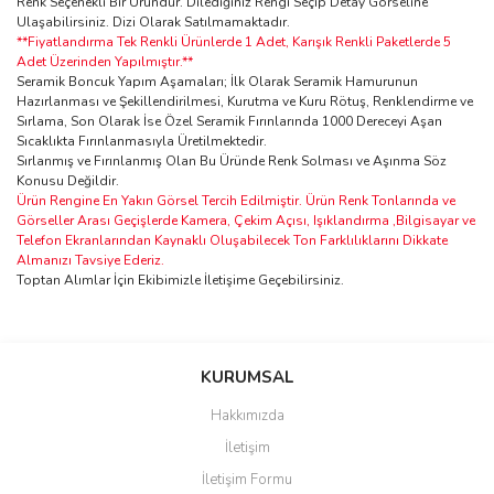
Renk Seçenekli Bir Üründür. Dilediğiniz Rengi Seçip Detay Görseline
Ulaşabilirsiniz. Dizi Olarak Satılmamaktadır.
**Fiyatlandırma Tek Renkli Ürünlerde 1 Adet, Karışık Renkli Paketlerde 5
Adet Üzerinden Yapılmıştır.**
Seramik Boncuk Yapım Aşamaları; İlk Olarak Seramik Hamurunun
Hazırlanması ve Şekillendirilmesi, Kurutma ve Kuru Rötuş, Renklendirme ve
Sırlama, Son Olarak İse Özel Seramik Fırınlarında 1000 Dereceyi Aşan
Sıcaklıkta Fırınlanmasıyla Üretilmektedir.
Sırlanmış ve Fırınlanmış Olan Bu Üründe Renk Solması ve Aşınma Söz
Konusu Değildir.
Ürün Rengine En Yakın Görsel Tercih Edilmiştir. Ürün Renk Tonlarında ve
Görseller Arası Geçişlerde Kamera, Çekim Açısı, Işıklandırma ,Bilgisayar ve
Telefon Ekranlarından Kaynaklı Oluşabilecek Ton Farklılıklarını Dikkate
Almanızı Tavsiye Ederiz.
Toptan Alımlar İçin Ekibimizle İletişime Geçebilirsiniz.
Bu ürünün fiyat bilgisi, resim, ürün açıklamalarında ve diğer
konularda yetersiz gördüğünüz noktaları öneri formunu kullanarak
Bu ürüne ilk yorumu siz yapın!
KURUMSAL
tarafımıza iletebilirsiniz.
Görüş ve önerileriniz için teşekkür ederiz.
Hakkımızda
Yorum Yaz
İletişim
Ürün resmi kalitesiz, bozuk veya görüntülenemiyor.
İletişim Formu
Ürün açıklamasında eksik bilgiler bulunuyor.