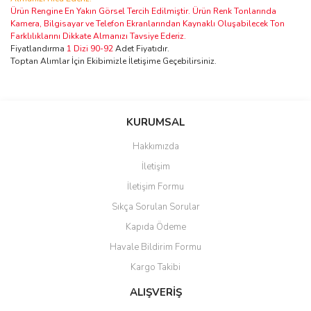
Ürün Rengine En Yakın Görsel Tercih Edilmiştir. Ürün Renk Tonlarında
Kamera, Bilgisayar ve Telefon Ekranlarından Kaynaklı Oluşabilecek Ton
Farklılıklarını Dikkate Almanızı Tavsiye Ederiz.
Fiyatlandırma
1 Dizi 90-92
Adet Fiyatıdır.
Toptan Alımlar İçin Ekibimizle İletişime Geçebilirsiniz.
Bu ürünün fiyat bilgisi, resim, ürün açıklamalarında ve diğer
konularda yetersiz gördüğünüz noktaları öneri formunu kullanarak
Bu ürüne ilk yorumu siz yapın!
KURUMSAL
tarafımıza iletebilirsiniz.
Görüş ve önerileriniz için teşekkür ederiz.
Hakkımızda
Yorum Yaz
İletişim
Ürün resmi kalitesiz, bozuk veya görüntülenemiyor.
İletişim Formu
Ürün açıklamasında eksik bilgiler bulunuyor.
Sıkça Sorulan Sorular
Ürün bilgilerinde hatalar bulunuyor.
Kapıda Ödeme
Ürün fiyatı diğer sitelerden daha pahalı.
Havale Bildirim Formu
Bu ürüne benzer farklı alternatifler olmalı.
Kargo Takibi
ALIŞVERİŞ