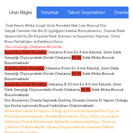
Ürün Bilgisi
Yorumlar
Taksit Seçenekleri
Önerilerin
Özel Kesim Afrika Çizgili Disk-Rondela Mat Cam Boncuk Dizi
Gerçek Camdan Her Biri El İşçiliğiyle Üretilen Boncuklarımız, Orijinal Renk
Sayesinde Hiç Bir Koşulda Renk Solması ve Soyulması Yapmaz. Ömür
Boyu Parlaklığını ve Kalitesini Korur.
Dizi Uzunluğu Ortalama 40 cm'dir.
Küçük Boy Disk-Rondela:
Ortalama 8 mm En 4 mm Kalınlık, 2mm Delik
Genişliği Ölçüsündedir.Dizide Ortalama
90-92
Adet Afrika Boncuk
Bulunmaktadır.
Orta Boy Disk-Rondela:
Ortalama 9 mm En 4 mm Kalınlık, 2mm Delik
Genişliği Ölçüsündedir.Dizide Ortalama
90-92
Adet Afrika Boncuk
Bulunmaktadır.
Büyük Boy Disk-Rondela:
Ortalama 9-10 mm En 4-5 mm Kalınlık, 2mm
Delik Genişliği Ölçüsündedir.Dizide Ortalama
90-92
Adet Afrika Boncuk
Bulunmaktadır.
Dizi Boylarımız Özenle Seçilerek Dizilmiş Olsada Ürünler El Yapımı Olduğu
İçin Diziler İçerisinde Boyut Farklılıkları Olabilmektedir.
Afrika Boncukları El Yapımı Olduğu İçin Dizilerde Standart Bir Ölçü ve
Boyut Bulunmmaktadır. Dizideki Boncukların Ölçü ve Dizi Uzunlukları
Ortalama Olarak Belirtilmiştir.Afrika Boncuklarında Pürüz, Girinti ve
Çıkıntılar Olabilmektedir. Sipariş Oluştururken Bu Uyarıları Dikkate
Almanızı Rica Ederiz.