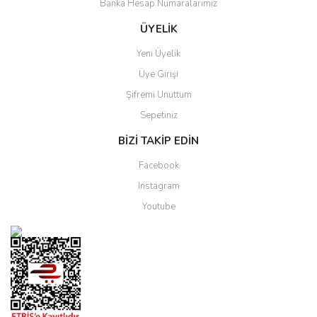
Banka Hesap Numaralarımız
ÜYELİK
Yeni Üyelik
Üye Girişi
Şifremi Unuttum
Sepetiniz
BİZİ TAKİP EDİN
Facebook
Instagram
Youtube