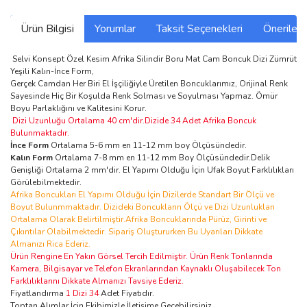
Ürün Bilgisi
Yorumlar
Taksit Seçenekleri
Önerilerin
Selvi Konsept Özel Kesim Afrika Silindir Boru Mat Cam Boncuk Dizi Zümrüt
Yeşili Kalın-İnce Form,
Gerçek Camdan Her Biri El İşçiliğiyle Üretilen Boncuklarımız, Orijinal Renk
Sayesinde Hiç Bir Koşulda Renk Solması ve Soyulması Yapmaz. Ömür
Boyu Parlaklığını ve Kalitesini Korur.
Dizi Uzunluğu Ortalama 40 cm'dir.Dizide 34 Adet Afrika Boncuk
Bulunmaktadır.
İnce Form
Ortalama 5-6 mm en 11-12 mm boy Ölçüsündedir.
Kalın Form
Ortalama 7-8 mm en 11-12 mm Boy Ölçüsündedir.Delik
Genişliği Ortalama 2 mm'dir. El Yapımı Olduğu İçin Ufak Boyut Farklılıkları
Görülebilmektedir.
Afrika Boncukları El Yapımı Olduğu İçin Dizilerde Standart Bir Ölçü ve
Boyut Bulunmmaktadır. Dizideki Boncukların Ölçü ve Dizi Uzunlukları
Ortalama Olarak Belirtilmiştir.Afrika Boncuklarında Pürüz, Girinti ve
Çıkıntılar Olabilmektedir. Sipariş Oluştururken Bu Uyarıları Dikkate
Almanızı Rica Ederiz.
Ürün Rengine En Yakın Görsel Tercih Edilmiştir. Ürün Renk Tonlarında
Kamera, Bilgisayar ve Telefon Ekranlarından Kaynaklı Oluşabilecek Ton
Farklılıklarını Dikkate Almanızı Tavsiye Ederiz.
Fiyatlandırma
1 Dizi 34
Adet Fiyatıdır.
Toptan Alımlar İçin Ekibimizle İletişime Geçebilirsiniz.