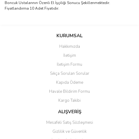
Boncuk Ustalarının Özenli El İşçiliği Sonucu Şekillenmektedir.
Fiyatlandırma 10 Adet Fiyatıdır.
Bu ürünün fiyat bilgisi, resim, ürün açıklamalarında ve diğer
konularda yetersiz gördüğünüz noktaları öneri formunu kullanarak
Bu ürüne ilk yorumu siz yapın!
KURUMSAL
tarafımıza iletebilirsiniz.
Görüş ve önerileriniz için teşekkür ederiz.
Hakkımızda
Yorum Yaz
İletişim
Ürün resmi kalitesiz, bozuk veya görüntülenemiyor.
İletişim Formu
Ürün açıklamasında eksik bilgiler bulunuyor.
Sıkça Sorulan Sorular
Ürün bilgilerinde hatalar bulunuyor.
Kapıda Ödeme
Ürün fiyatı diğer sitelerden daha pahalı.
Havale Bildirim Formu
Bu ürüne benzer farklı alternatifler olmalı.
Kargo Takibi
ALIŞVERİŞ
Mesafeli Satış Sözleşmesi
Gizlilik ve Güvenlik
Gönder