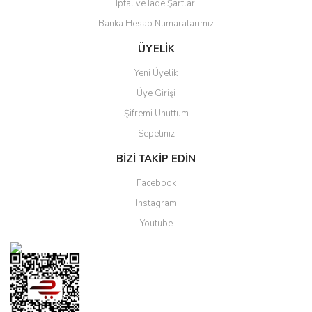
İptal ve İade Şartları
Banka Hesap Numaralarımız
ÜYELİK
Yeni Üyelik
Üye Girişi
Şifremi Unuttum
Sepetiniz
BİZİ TAKİP EDİN
Facebook
Instagram
Youtube