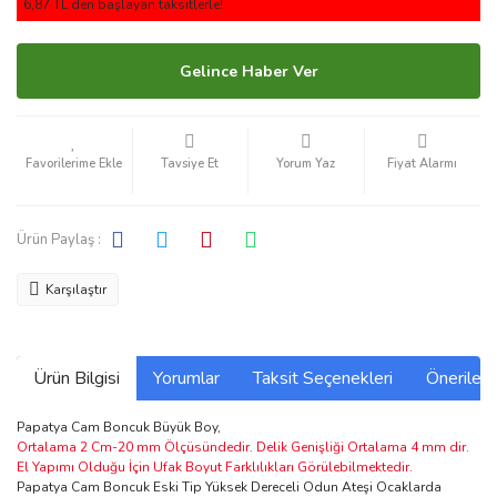
6,87 TL den başlayan taksitlerle!
Gelince Haber Ver
Tavsiye Et
Yorum Yaz
Fiyat Alarmı
Ürün Paylaş :
Karşılaştır
Ürün Bilgisi
Yorumlar
Taksit Seçenekleri
Önerilerin
Papatya Cam Boncuk Büyük Boy,
Ortalama 2 Cm-20 mm Ölçüsündedir. Delik Genişliği Ortalama 4 mm dir.
El Yapımı Olduğu İçin Ufak Boyut Farklılıkları Görülebilmektedir.
Papatya Cam Boncuk Eski Tip Yüksek Dereceli Odun Ateşi Ocaklarda