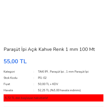
Paraşüt İpi Açık Kahve Renk 1 mm 100 Mt
55,00 TL
Kategori
TAKI İPİ
,
Paraşüt İpi
,
1 mm Paraşüt İpi
Stok Kodu
Pİ1-02
Fiyat
50,00 TL + KDV
Havale
52,25 TL (%5,00 havale indirimi)
5,72 TL den başlayan taksitlerle!