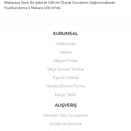
Makaraya Sarılı Bir Şekilde 100 mt Olarak Gönderim Sağlanmaktadır.
Fiyatlandırma 1 Makara 100 mt'dir..
Bu ürünün fiyat bilgisi, resim, ürün açıklamalarında ve diğer
konularda yetersiz gördüğünüz noktaları öneri formunu kullanarak
Bu ürüne ilk yorumu siz yapın!
KURUMSAL
tarafımıza iletebilirsiniz.
Görüş ve önerileriniz için teşekkür ederiz.
Hakkımızda
Yorum Yaz
İletişim
Ürün resmi kalitesiz, bozuk veya görüntülenemiyor.
İletişim Formu
Ürün açıklamasında eksik bilgiler bulunuyor.
Sıkça Sorulan Sorular
Ürün bilgilerinde hatalar bulunuyor.
Kapıda Ödeme
Ürün fiyatı diğer sitelerden daha pahalı.
Havale Bildirim Formu
Bu ürüne benzer farklı alternatifler olmalı.
Kargo Takibi
ALIŞVERİŞ
Mesafeli Satış Sözleşmesi
Gizlilik ve Güvenlik
Gönder