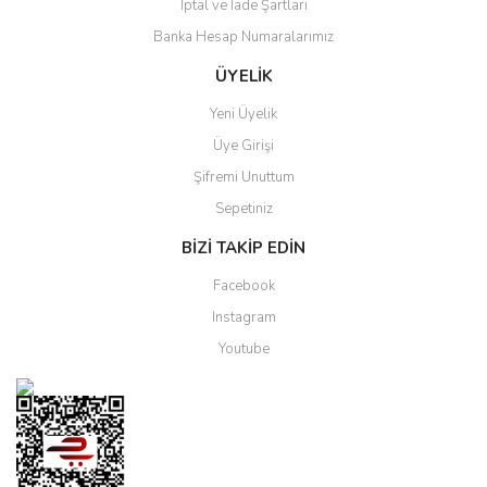
İptal ve İade Şartları
Banka Hesap Numaralarımız
ÜYELİK
Yeni Üyelik
Üye Girişi
Şifremi Unuttum
Sepetiniz
BİZİ TAKİP EDİN
Facebook
Instagram
Youtube