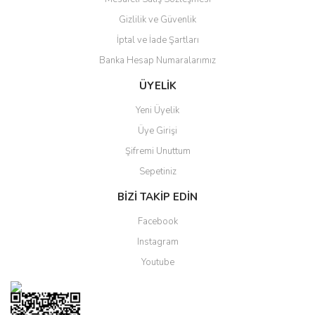
Karma Cam
Gizlilik ve Güvenlik
Boncuklar
Gönder
İptal ve İade Şartları
Makarna Cam
Banka Hesap Numaralarımız
Boncuk
ÜYELİK
Papatya Cam
Boncuk
Yeni Üyelik
Üye Girişi
Reçine Boncuk
Şifremi Unuttum
Silindir Cam
Sepetiniz
Boncuk
BİZİ TAKİP EDİN
Süryani Boncuk
Facebook
Yassı Dizi Nazar
Instagram
Boncuğu
Youtube
Yuvarlak Dizi
Nazar Boncuğu