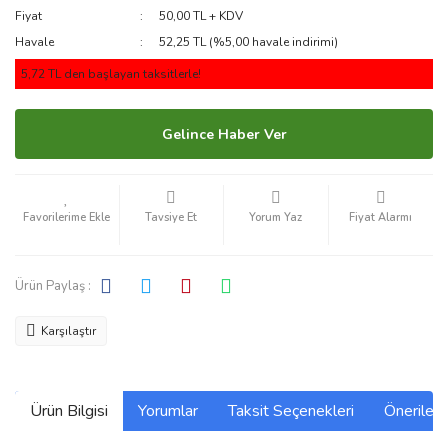
Seramik Boncuk
Fiyat
50,00 TL + KDV
Oval Afri
Havale
52,25 TL (%5,00 havale indirimi)
Siyah Beyaz Dizi
5,72 TL den başlayan taksitlerle!
Cam Boncuk
Şarlama Sanatı
Gelince Haber Ver
Cam Boncuk
Toprak Boncuk
Etnik Desenli Cam
Tavsiye Et
Yorum Yaz
Fiyat Alarmı
Boncuk
Silindir Kuzu Cam
Ürün Paylaş :
Boncuk
Karşılaştır
Dilgöz Cam
Boncuk
Deniz Kabuğu
Ürün Bilgisi
Yorumlar
Taksit Seçenekleri
Önerilerin
Kare Cam Boncuk