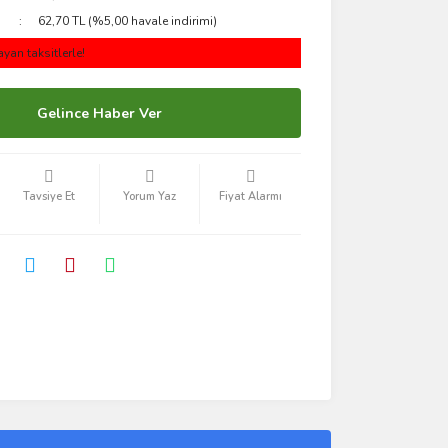
62,70 TL (%5,00 havale indirimi)
yan taksitlerle!
Gelince Haber Ver
Tavsiye Et
Yorum Yaz
Fiyat Alarmı