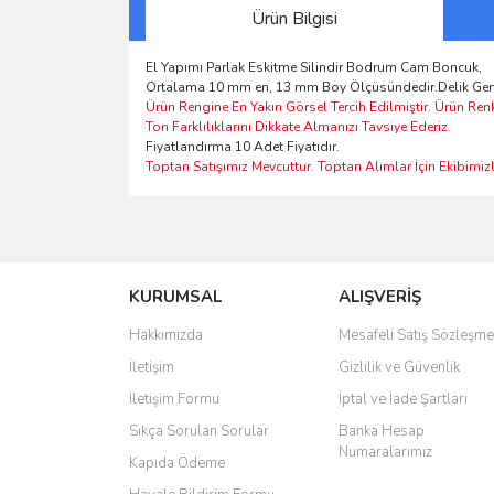
Ürün Bilgisi
El Yapımı Parlak Eskitme Silindir Bodrum Cam Boncuk,
Ortalama 10 mm en, 13 mm Boy Ölçüsündedir.Delik Geni
Ürün Rengine En Yakın Görsel Tercih Edilmiştir. Ürün Ren
Ton Farklılıklarını Dikkate Almanızı Tavsiye Ederiz.
Fiyatlandırma 10 Adet Fiyatıdır.
Toptan Satışımız Mevcuttur. Toptan Alımlar İçin Ekibimizle
Bu ürünün fiyat bilgisi, resim, ürün açıklamalarında 
Görüş ve önerileriniz için teşekkür ederiz.
KURUMSAL
ALIŞVERİŞ
Ürün resmi kalitesiz, bozuk veya görüntülenemiyo
Ürün açıklamasında eksik bilgiler bulunuyor.
Hakkımızda
Mesafeli Satış Sözleşme
Ürün bilgilerinde hatalar bulunuyor.
İletişim
Gizlilik ve Güvenlik
Ürün fiyatı diğer sitelerden daha pahalı.
İletişim Formu
İptal ve İade Şartları
Bu ürüne benzer farklı alternatifler olmalı.
Sıkça Sorulan Sorular
Banka Hesap
Numaralarımız
Kapıda Ödeme