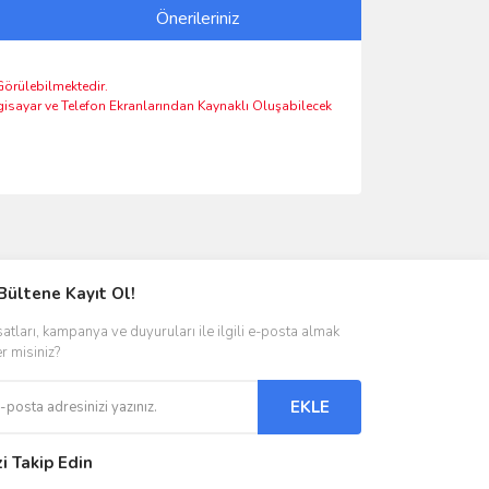
Önerileriniz
 Görülebilmektedir.
lgisayar ve Telefon Ekranlarından Kaynaklı Oluşabilecek
ımıza iletebilirsiniz.
Bültene Kayıt Ol!
satları, kampanya ve duyuruları ile ilgili e-posta almak
er misiniz?
EKLE
zi Takip Edin