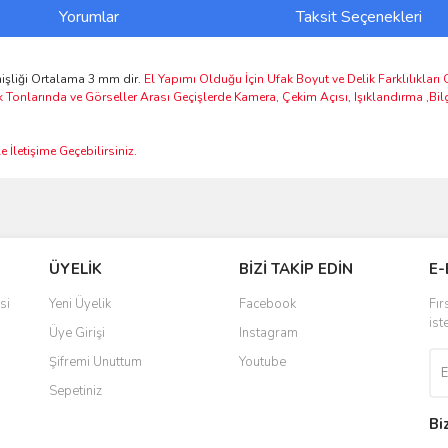
Yorumlar
Taksit Seçenekleri
şliği Ortalama 3 mm dir.
El Yapımı Olduğu İçin Ufak Boyut ve Delik Farklılıkları
k Tonlarında ve Görseller Arası Geçişlerde Kamera, Çekim Açısı, Işıklandırma ,Bi
 İletişime Geçebilirsiniz.
ve diğer konularda yetersiz gördüğünüz noktaları öneri formunu kullanarak taraf
Bu ürüne ilk yorumu siz yapın!
ÜYELİK
BİZİ TAKİP EDİN
E-
r.
Yorum Yaz
si
Yeni Üyelik
Facebook
Fır
ist
Üye Girişi
Instagram
Şifremi Unuttum
Youtube
Sepetiniz
Bi