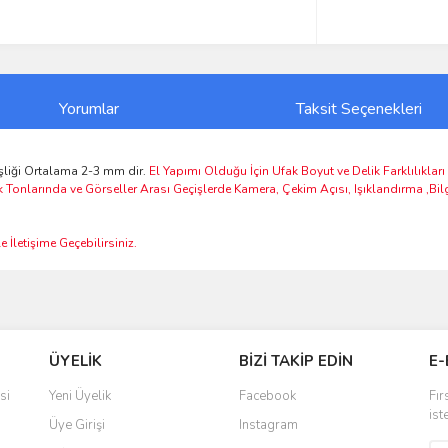
Yorumlar
Taksit Seçenekleri
liği Ortalama 2-3 mm dir.
El Yapımı Olduğu İçin Ufak Boyut ve Delik Farklılıklar
k Tonlarında ve Görseller Arası Geçişlerde Kamera, Çekim Açısı, Işıklandırma ,Bi
 İletişime Geçebilirsiniz.
ve diğer konularda yetersiz gördüğünüz noktaları öneri formunu kullanarak taraf
Bu ürüne ilk yorumu siz yapın!
ÜYELİK
BİZİ TAKİP EDİN
E-
r.
Yorum Yaz
si
Yeni Üyelik
Facebook
Fır
ist
Üye Girişi
Instagram