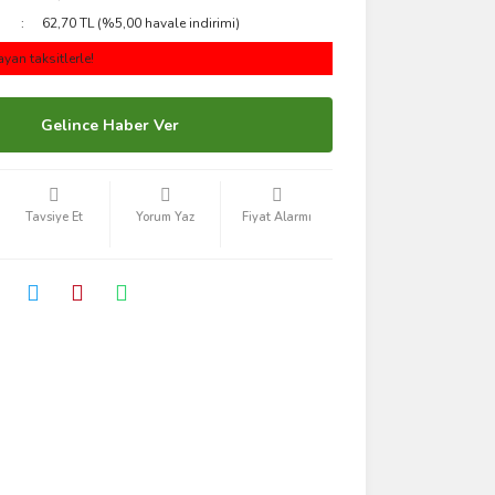
62,70 TL (%5,00 havale indirimi)
yan taksitlerle!
Gelince Haber Ver
Tavsiye Et
Yorum Yaz
Fiyat Alarmı