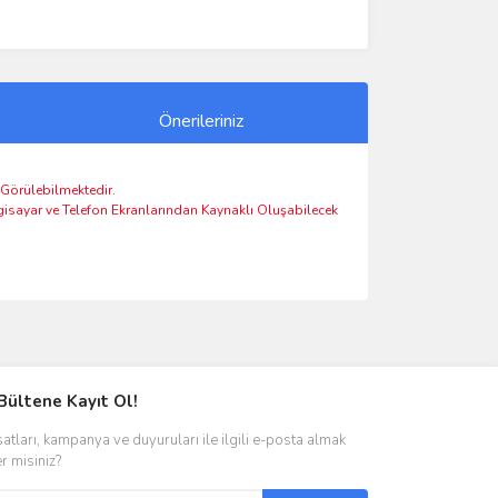
Önerileriniz
ı Görülebilmektedir.
lgisayar ve Telefon Ekranlarından Kaynaklı Oluşabilecek
ımıza iletebilirsiniz.
Bültene Kayıt Ol!
satları, kampanya ve duyuruları ile ilgili e-posta almak
er misiniz?