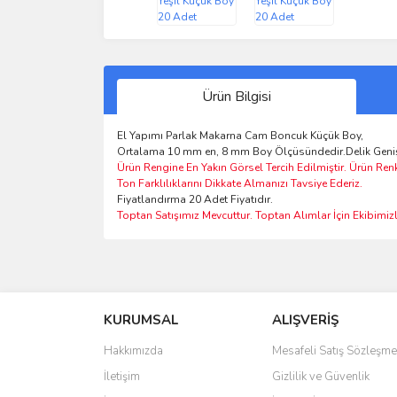
Ürün Bilgisi
El Yapımı Parlak Makarna Cam Boncuk Küçük Boy,
Ortalama 10 mm en, 8 mm Boy Ölçüsündedir.Delik Geniş
Ürün Rengine En Yakın Görsel Tercih Edilmiştir. Ürün Ren
Ton Farklılıklarını Dikkate Almanızı Tavsiye Ederiz.
Fiyatlandırma 20 Adet Fiyatıdır.
Toptan Satışımız Mevcuttur. Toptan Alımlar İçin Ekibimizle
Bu ürünün fiyat bilgisi, resim, ürün açıklamalarında 
Görüş ve önerileriniz için teşekkür ederiz.
KURUMSAL
ALIŞVERİŞ
Ürün resmi kalitesiz, bozuk veya görüntülenemiyo
Ürün açıklamasında eksik bilgiler bulunuyor.
Hakkımızda
Mesafeli Satış Sözleşme
Ürün bilgilerinde hatalar bulunuyor.
İletişim
Gizlilik ve Güvenlik
Ürün fiyatı diğer sitelerden daha pahalı.