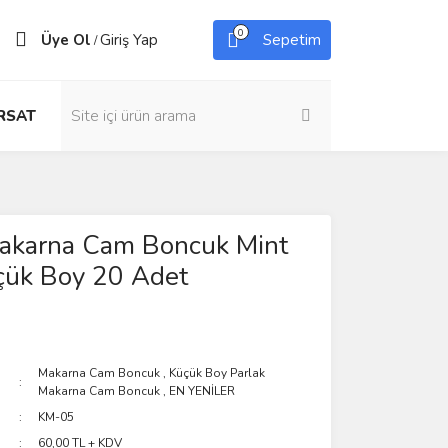
0
Üye Ol
Giriş Yap
Sepetim
/
IRSAT
Makarna Cam Boncuk Mint
çük Boy 20 Adet
Makarna Cam Boncuk
,
Küçük Boy Parlak
Makarna Cam Boncuk
,
EN YENİLER
KM-05
60,00 TL + KDV