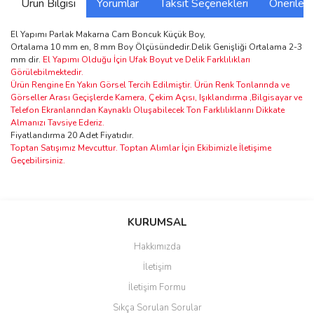
Ürün Bilgisi
Yorumlar
Taksit Seçenekleri
Önerilerin
Bodrum Boncuk
El Yapımı Parlak Makarna Cam Boncuk Küçük Boy,
Chevron Cam
Ortalama 10 mm en, 8 mm Boy Ölçüsündedir.Delik Genişliği Ortalama 2-3
Boncuk
mm dir.
El Yapımı Olduğu İçin Ufak Boyut ve Delik Farklılıkları
Görülebilmektedir.
Çiçek Cam Boncuk
Ürün Rengine En Yakın Görsel Tercih Edilmiştir. Ürün Renk Tonlarında ve
Dizi
Görseller Arası Geçişlerde Kamera, Çekim Açısı, Işıklandırma ,Bilgisayar ve
Telefon Ekranlarından Kaynaklı Oluşabilecek Ton Farklılıklarını Dikkate
Coconut Dizi
Almanızı Tavsiye Ederiz.
Boncuk
Fiyatlandırma 20 Adet Fiyatıdır.
Toptan Satışımız Mevcuttur. Toptan Alımlar İçin Ekibimizle İletişime
Danagöz Cam
Geçebilirsiniz.
Boncuk
Bu ürünün fiyat bilgisi, resim, ürün açıklamalarında ve diğer
Eskitme Bodrum
konularda yetersiz gördüğünüz noktaları öneri formunu kullanarak
Cam Boncuk
Bu ürüne ilk yorumu siz yapın!
KURUMSAL
tarafımıza iletebilirsiniz.
Görüş ve önerileriniz için teşekkür ederiz.
Figür Cam Boncuk
Hakkımızda
Yorum Yaz
İletişim
Karagöz Cam
Ürün resmi kalitesiz, bozuk veya görüntülenemiyor.
Boncuk
İletişim Formu
Ürün açıklamasında eksik bilgiler bulunuyor.
Sıkça Sorulan Sorular
Ürün bilgilerinde hatalar bulunuyor.
Karma Cam