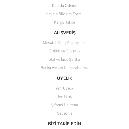
Boncuklar
Kapıda Ödeme
Ürün fiyatı diğer sitelerden daha pahalı.
Havale Bildirim Formu
Bu ürüne benzer farklı alternatifler olmalı.
Makarna Cam
Boncuk
Kargo Takibi
ALIŞVERİŞ
Papatya Cam
Boncuk
Mesafeli Satış Sözleşmesi
Reçine Boncuk
Gizlilik ve Güvenlik
Gönder
İptal ve İade Şartları
Silindir Cam
Boncuk
Banka Hesap Numaralarımız
ÜYELİK
Süryani Boncuk
Yeni Üyelik
Yassı Dizi Nazar
Boncuğu
Üye Girişi
Şifremi Unuttum
Yuvarlak Dizi
Nazar Boncuğu
Sepetiniz
BİZİ TAKİP EDİN