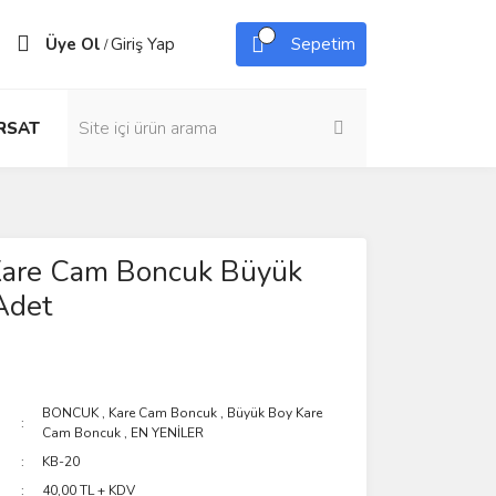
Üye Ol
Giriş Yap
Sepetim
/
IRSAT
are Cam Boncuk Büyük
Adet
BONCUK
,
Kare Cam Boncuk
,
Büyük Boy Kare
Cam Boncuk
,
EN YENİLER
KB-20
40,00 TL + KDV