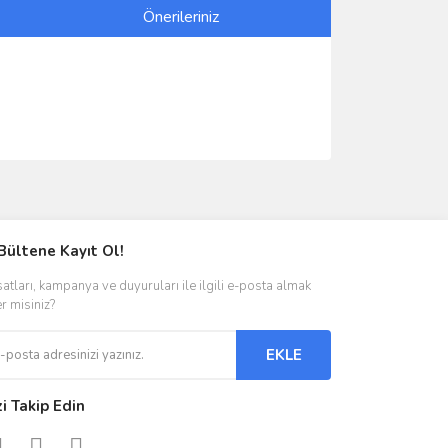
Önerileriniz
ımıza iletebilirsiniz.
Bültene Kayıt Ol!
satları, kampanya ve duyuruları ile ilgili e-posta almak
er misiniz?
EKLE
zi Takip Edin