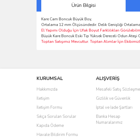
Ürün Bilgisi
Kare Cam Boncuk Büyük Boy,
Ortalama 12 mm Ölçüsündedir. Delik Genişliği Ortalama
El Yapımı Olduğu İçin Ufak Boyut Farklılıkları Görülebilm
Büyük Kare Boncuk Eski Tip Yüksek Dereceli Odun Ateşi O
Toptan Satışımız Mevcuttur. Toptan Alımlar İçin Ekibimizle
Bu ürünün fiyat bilgisi, resim, ürün açıklamalarında 
Görüş ve önerileriniz için teşekkür ederiz.
KURUMSAL
ALIŞVERİŞ
Ürün resmi kalitesiz, bozuk veya görüntülenemiyo
Ürün açıklamasında eksik bilgiler bulunuyor.
Hakkımızda
Mesafeli Satış Sözleşme
Ürün bilgilerinde hatalar bulunuyor.
İletişim
Gizlilik ve Güvenlik
Ürün fiyatı diğer sitelerden daha pahalı.
İletişim Formu
İptal ve İade Şartları
Bu ürüne benzer farklı alternatifler olmalı.
Sıkça Sorulan Sorular
Banka Hesap
Numaralarımız
Kapıda Ödeme
Havale Bildirim Formu