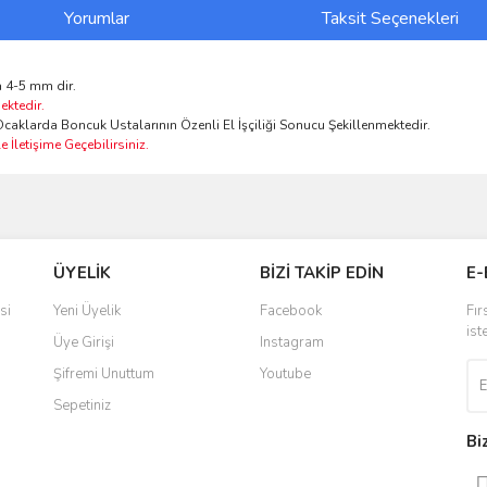
Yorumlar
Taksit Seçenekleri
 4-5 mm dir.
ektedir.
caklarda Boncuk Ustalarının Özenli El İşçiliği Sonucu Şekillenmektedir.
 İletişime Geçebilirsiniz.
ve diğer konularda yetersiz gördüğünüz noktaları öneri formunu kullanarak taraf
Bu ürüne ilk yorumu siz yapın!
ÜYELİK
BİZİ TAKİP EDİN
E-
r.
Yorum Yaz
si
Yeni Üyelik
Facebook
Fır
ist
Üye Girişi
Instagram
Şifremi Unuttum
Youtube
Sepetiniz
Bi