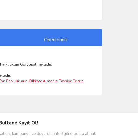
Önerileriniz
rklılıkları Görülebilmektedir.
ktedir.
n Farklılıklarını Dikkate Almanızı Tavsiye Ederiz.
ımıza iletebilirsiniz.
Bültene Kayıt Ol!
satları, kampanya ve duyuruları ile ilgili e-posta almak