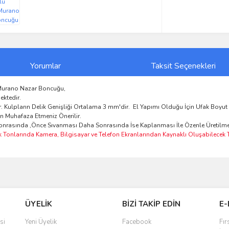
Yorumlar
Taksit Seçenekleri
t Murano Nazar Boncuğu,
ektedir.
Kulpların Delik Genişliği Ortalama 3 mm'dir. El Yapımı Olduğu İçin Ufak Boyut Fa
n Muhafaza Etmeniz Önerilir.
 Sonrasında ,Önce Sıvanması Daha Sonrasında İse Kaplanması İle Özenle Üretilme
k Tonlarında Kamera, Bilgisayar ve Telefon Ekranlarından Kaynaklı Oluşabilecek To
ve diğer konularda yetersiz gördüğünüz noktaları öneri formunu kullanarak taraf
Bu ürüne ilk yorumu siz yapın!
ÜYELİK
BİZİ TAKİP EDİN
E-
r.
Yorum Yaz
si
Yeni Üyelik
Facebook
Fır