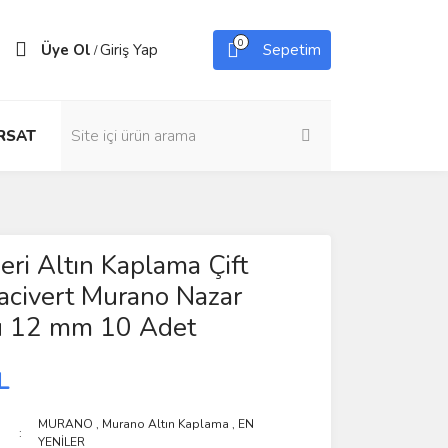
0
Üye Ol
Giriş Yap
Sepetim
/
IRSAT
eri Altın Kaplama Çift
acivert Murano Nazar
 12 mm 10 Adet
L
MURANO
,
Murano Altın Kaplama
,
EN
YENİLER