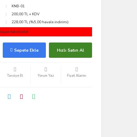
KNB-01
200,00 TL + KDV
228,00 TL (%5,00 havale indirimi)
ayan taksitlerle!
Sepete Ekle
Hızlı Satın Al
Tavsiye Et
Yorum Yaz
Fiyat Alarmı