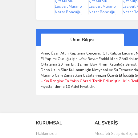
Ürün Bilgisi
Pirinç Üzeri Altın Kaplama Çerçeveli Çift Kulplu Laciver
El Yapımı Olduğu İçin Ufak Boyut Farklılıkları Görülebilm
Ortalama 20 mm En, 12 mm Boy, 4 mm Kalınlığa Sahiptir. 
Daha Uzun Süre Kullanım İçin Kimyasal ve Su Temasında
Murano Cam Zanaatkarı Ustalarımızın Özenli El İşçiliği
Ürün Rengine En Yakın Görsel Tercih Edilmiştir. Ürün Ren
Fiyatlandırma 10 Adet Fiyatıdır.
Bu ürünün fiyat bilgisi, resim, ürün açıklamalarında 
Görüş ve önerileriniz için teşekkür ederiz.
KURUMSAL
ALIŞVERİŞ
Ürün resmi kalitesiz, bozuk veya görüntülenemiyo
Ürün açıklamasında eksik bilgiler bulunuyor.
Hakkımızda
Mesafeli Satış Sözleşme