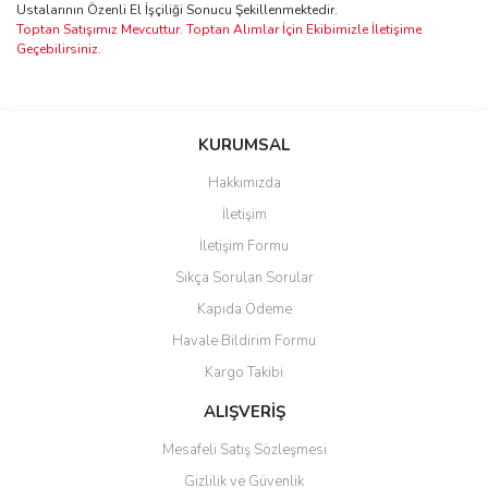
Ustalarının Özenli El İşçiliği Sonucu Şekillenmektedir.
Toptan Satışımız Mevcuttur. Toptan Alımlar İçin Ekibimizle İletişime
Geçebilirsiniz.
Bu ürünün fiyat bilgisi, resim, ürün açıklamalarında ve diğer
konularda yetersiz gördüğünüz noktaları öneri formunu kullanarak
Bu ürüne ilk yorumu siz yapın!
KURUMSAL
tarafımıza iletebilirsiniz.
Görüş ve önerileriniz için teşekkür ederiz.
Hakkımızda
Yorum Yaz
İletişim
Ürün resmi kalitesiz, bozuk veya görüntülenemiyor.
İletişim Formu
Ürün açıklamasında eksik bilgiler bulunuyor.
Sıkça Sorulan Sorular
Ürün bilgilerinde hatalar bulunuyor.
Kapıda Ödeme
Ürün fiyatı diğer sitelerden daha pahalı.
Havale Bildirim Formu
Bu ürüne benzer farklı alternatifler olmalı.
Kargo Takibi
ALIŞVERİŞ
Mesafeli Satış Sözleşmesi
Gizlilik ve Güvenlik
Gönder