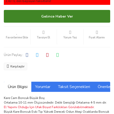
3,43 TL den başlayan taksitlerle!
Gelince Haber Ver
Tavsiye Et
Yorum Yaz
Fiyat Alarmı
Ürün Paylaş :
Karşılaştır
Ürün Bilgisi
Yorumlar
Taksit Seçenekleri
Önerilerin
Kare Cam Boncuk Büyük Boy,
Ortalama 10-11 mm Ölçüsündedir. Delik Genişliği Ortalama 4-5 mm dir.
El Yapımı Olduğu İçin Ufak Boyut Farklılıkları Görülebilmektedir.
Büyük Kare Boncuk Eski Tip Yüksek Dereceli Odun Ateşi Ocaklarda Boncuk