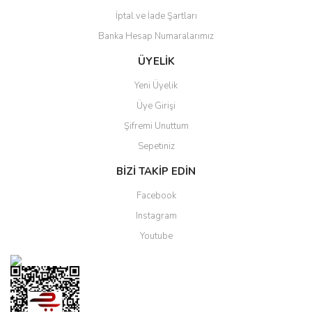
İptal ve İade Şartları
Banka Hesap Numaralarımız
ÜYELİK
Yeni Üyelik
Üye Girişi
Şifremi Unuttum
Sepetiniz
BİZİ TAKİP EDİN
Facebook
Instagram
Youtube