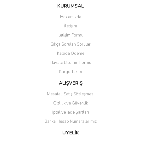
konularda yetersiz gördüğünüz noktaları öneri formunu kullanarak
Bu ürüne ilk yorumu siz yapın!
KURUMSAL
tarafımıza iletebilirsiniz.
Görüş ve önerileriniz için teşekkür ederiz.
Hakkımızda
Yorum Yaz
İletişim
Ürün resmi kalitesiz, bozuk veya görüntülenemiyor.
İletişim Formu
Ürün açıklamasında eksik bilgiler bulunuyor.
Sıkça Sorulan Sorular
Ürün bilgilerinde hatalar bulunuyor.
Kapıda Ödeme
Ürün fiyatı diğer sitelerden daha pahalı.
Havale Bildirim Formu
Bu ürüne benzer farklı alternatifler olmalı.
Kargo Takibi
ALIŞVERİŞ
Mesafeli Satış Sözleşmesi
Gizlilik ve Güvenlik
Gönder
İptal ve İade Şartları
Banka Hesap Numaralarımız
ÜYELİK