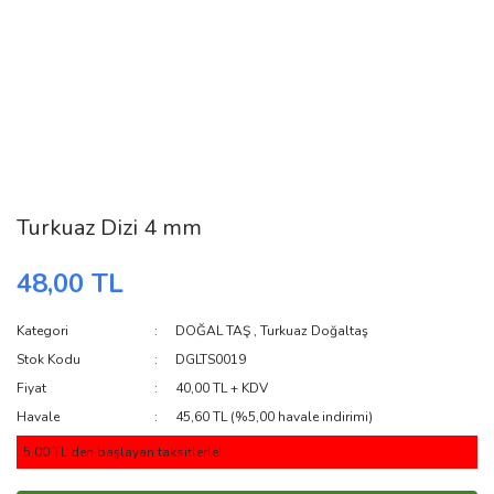
Turkuaz Dizi 4 mm
48,00 TL
Kategori
DOĞAL TAŞ
,
Turkuaz Doğaltaş
Stok Kodu
DGLTS0019
Fiyat
40,00 TL + KDV
Havale
45,60 TL (%5,00 havale indirimi)
5,00 TL den başlayan taksitlerle!