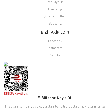
Yeni Üyelik
Üye Girişi
Şifremi Unuttum
Sepetiniz
BİZİ TAKİP EDİN
Facebook
Instagram
Youtube
E-Bültene Kayıt Ol!
Fırsatları, kampanya ve duyuruları ile ilgili e-posta almak ister misiniz?