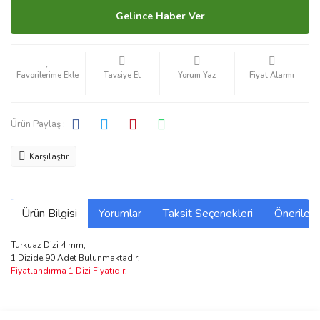
Gelince Haber Ver
Tavsiye Et
Yorum Yaz
Fiyat Alarmı
Ürün Paylaş :
Karşılaştır
Ürün Bilgisi
Yorumlar
Taksit Seçenekleri
Önerilerin
Turkuaz Dizi 4 mm,
1 Dizide 90 Adet Bulunmaktadır.
Fiyatlandırma 1 Dizi Fiyatıdır.
Bu ürünün fiyat bilgisi, resim, ürün açıklamalarında ve diğer