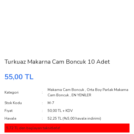
Turkuaz Makarna Cam Boncuk 10 Adet
55,00 TL
Makarna Cam Boncuk
,
Orta Boy Parlak Makarna
Kategori
Cam Boncuk
,
EN YENİLER
Stok Kodu
M-7
Fiyat
50,00 TL + KDV
Havale
52,25 TL (%5,00 havale indirimi)
5,72 TL den başlayan taksitlerle!