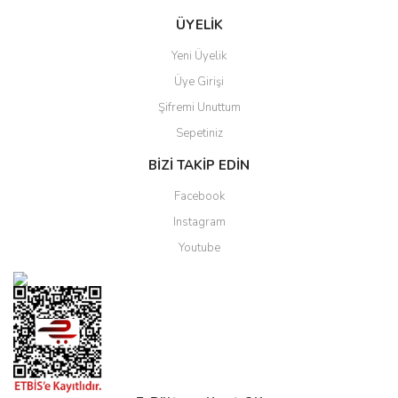
ÜYELİK
Yeni Üyelik
Üye Girişi
Şifremi Unuttum
Sepetiniz
BİZİ TAKİP EDİN
Facebook
Instagram
Youtube