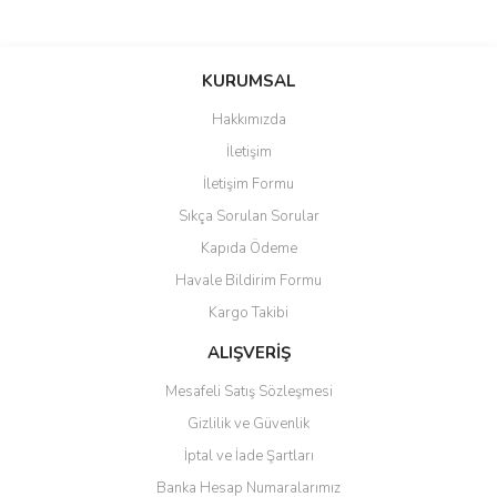
Bu ürünün fiyat bilgisi, resim, ürün açıklamalarında ve diğer
konularda yetersiz gördüğünüz noktaları öneri formunu kullanarak
Bu ürüne ilk yorumu siz yapın!
KURUMSAL
tarafımıza iletebilirsiniz.
Görüş ve önerileriniz için teşekkür ederiz.
Hakkımızda
Yorum Yaz
İletişim
Ürün resmi kalitesiz, bozuk veya görüntülenemiyor.
İletişim Formu
Ürün açıklamasında eksik bilgiler bulunuyor.
Sıkça Sorulan Sorular
Ürün bilgilerinde hatalar bulunuyor.
Kapıda Ödeme
Ürün fiyatı diğer sitelerden daha pahalı.
Havale Bildirim Formu
Bu ürüne benzer farklı alternatifler olmalı.
Kargo Takibi
ALIŞVERİŞ
Mesafeli Satış Sözleşmesi
Gizlilik ve Güvenlik
Gönder
İptal ve İade Şartları
Banka Hesap Numaralarımız