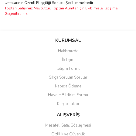
Ustalarının Özenli El İşçiliği Sonucu Şekillenmektedir.
Toptan Satışımız Mevcuttur. Toptan Alımlar İçin Ekibimizle İletişime
Geçebilirsiniz.
Bu ürünün fiyat bilgisi, resim, ürün açıklamalarında ve diğer
konularda yetersiz gördüğünüz noktaları öneri formunu kullanarak
Bu ürüne ilk yorumu siz yapın!
KURUMSAL
tarafımıza iletebilirsiniz.
Görüş ve önerileriniz için teşekkür ederiz.
Hakkımızda
Yorum Yaz
İletişim
Ürün resmi kalitesiz, bozuk veya görüntülenemiyor.
İletişim Formu
Ürün açıklamasında eksik bilgiler bulunuyor.
Sıkça Sorulan Sorular
Ürün bilgilerinde hatalar bulunuyor.
Kapıda Ödeme
Ürün fiyatı diğer sitelerden daha pahalı.
Havale Bildirim Formu
Bu ürüne benzer farklı alternatifler olmalı.
Kargo Takibi
ALIŞVERİŞ
Mesafeli Satış Sözleşmesi
Gizlilik ve Güvenlik
Gönder