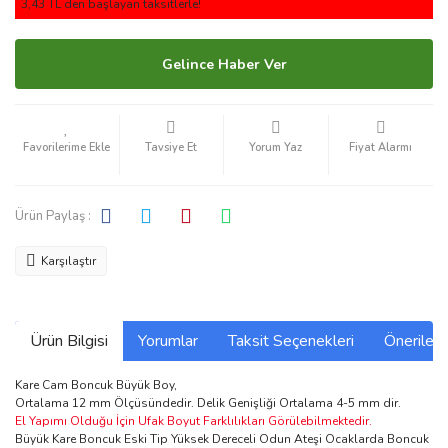
3,43 TL den başlayan taksitlerle!
Gelince Haber Ver
Tavsiye Et
Yorum Yaz
Fiyat Alarmı
Ürün Paylaş :
Karşılaştır
Ürün Bilgisi
Yorumlar
Taksit Seçenekleri
Önerilerin
Kare Cam Boncuk Büyük Boy,
Ortalama 12 mm Ölçüsündedir. Delik Genişliği Ortalama 4-5 mm dir.
El Yapımı Olduğu İçin Ufak Boyut Farklılıkları Görülebilmektedir.
Büyük Kare Boncuk Eski Tip Yüksek Dereceli Odun Ateşi Ocaklarda Boncuk