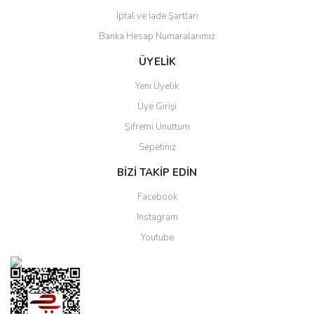
İptal ve İade Şartları
Banka Hesap Numaralarımız
ÜYELİK
Yeni Üyelik
Üye Girişi
Şifremi Unuttum
Sepetiniz
BİZİ TAKİP EDİN
Facebook
Instagram
Youtube