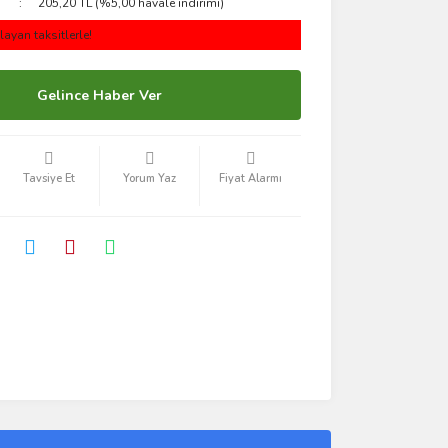
205,20 TL (%5,00 havale indirimi)
ayan taksitlerle!
Gelince Haber Ver
Tavsiye Et
Yorum Yaz
Fiyat Alarmı