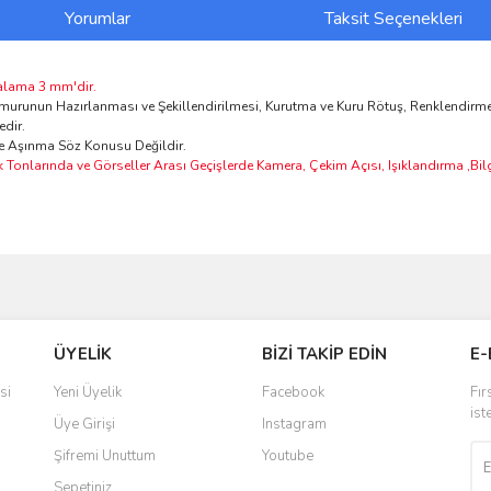
Yorumlar
Taksit Seçenekleri
alama 3 mm'dir.
urunun Hazırlanması ve Şekillendirilmesi, Kurutma ve Kuru Rötuş, Renklendirme 
edir.
ve Aşınma Söz Konusu Değildir.
k Tonlarında ve Görseller Arası Geçişlerde Kamera, Çekim Açısı, Işıklandırma ,Bi
ve diğer konularda yetersiz gördüğünüz noktaları öneri formunu kullanarak taraf
Bu ürüne ilk yorumu siz yapın!
ÜYELİK
BİZİ TAKİP EDİN
E-
r.
Yorum Yaz
si
Yeni Üyelik
Facebook
Fır
ist
Üye Girişi
Instagram
Şifremi Unuttum
Youtube
Sepetiniz