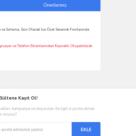
Önerileriniz
ve Sırlama, Son Olarak İse Özel Seramik Fırınlarında
lgisayar ve Telefon Ekranlarından Kaynaklı Oluşabilecek
ımıza iletebilirsiniz.
Bültene Kayıt Ol!
satları, kampanya ve duyuruları ile ilgili e-posta almak
er misiniz?
EKLE