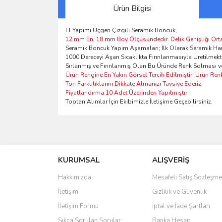
Ürün Bilgisi
El Yapımı Üçgen Çizgili Seramik Boncuk,
12 mm En, 18 mm Boy Ölçüsündedir. Delik Genişliği Ort
Seramik Boncuk Yapım Aşamaları; İlk Olarak Seramik Ham
1000 Dereceyi Aşan Sıcaklıkta Fırınlanmasıyla Üretilmekt
Sırlanmış ve Fırınlanmış Olan Bu Üründe Renk Solması 
Ürün Rengine En Yakın Görsel Tercih Edilmiştir. Ürün Ren
Ton Farklılıklarını Dikkate Almanızı Tavsiye Ederiz.
Fiyatlandırma 10 Adet Üzerinden Yapılmıştır.
Toptan Alımlar İçin Ekibimizle İletişime Geçebilirsiniz.
Bu ürünün fiyat bilgisi, resim, ürün açıklamalarında 
Görüş ve önerileriniz için teşekkür ederiz.
KURUMSAL
ALIŞVERİŞ
Ürün resmi kalitesiz, bozuk veya görüntülenemiyo
Ürün açıklamasında eksik bilgiler bulunuyor.
Hakkımızda
Mesafeli Satış Sözleşme
Ürün bilgilerinde hatalar bulunuyor.
İletişim
Gizlilik ve Güvenlik
Ürün fiyatı diğer sitelerden daha pahalı.
İletişim Formu
İptal ve İade Şartları
Bu ürüne benzer farklı alternatifler olmalı.
Sıkça Sorulan Sorular
Banka Hesap