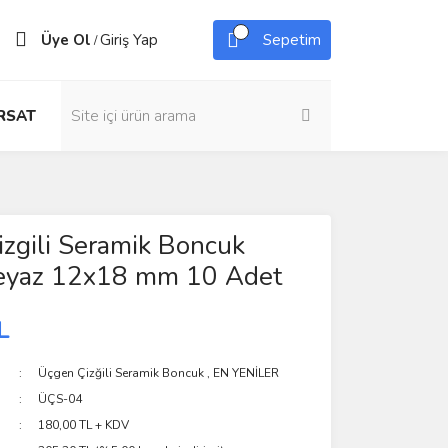
Üye Ol
Giriş Yap
Sepetim
/
IRSAT
zgili Seramik Boncuk
eyaz 12x18 mm 10 Adet
L
Üçgen Çizğili Seramik Boncuk
,
EN YENİLER
ÜÇS-04
180,00 TL + KDV