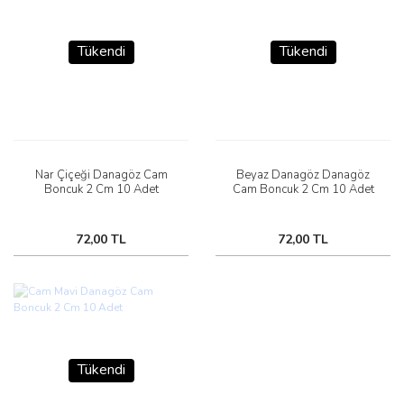
Bodrum Boncuk
Tükendi
Tükendi
Chevron Cam
Boncuk
Çiçek Cam Boncuk
Dizi
Coconut Dizi
Nar Çiçeği Danagöz Cam
Beyaz Danagöz Danagöz
Boncuk
Boncuk 2 Cm 10 Adet
Cam Boncuk 2 Cm 10 Adet
Danagöz Cam
Boncuk
72,00 TL
72,00 TL
Eskitme Bodrum
Cam Boncuk
Figür Cam Boncuk
Karagöz Cam
Tükendi
Boncuk