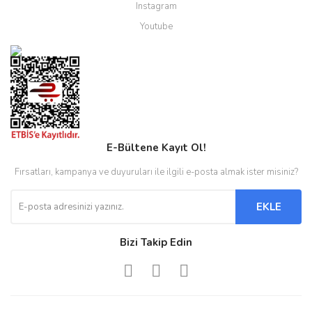
Instagram
Youtube
E-Bültene Kayıt Ol!
Fırsatları, kampanya ve duyuruları ile ilgili e-posta almak ister misiniz?
EKLE
Bizi Takip Edin