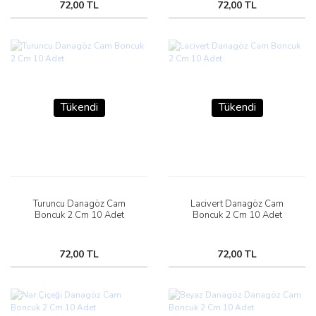
72,00 TL
72,00 TL
Seramik Boncuk
Oval Afri
Siyah Beyaz Dizi
Cam Boncuk
Şarlama Sanatı
Cam Boncuk
Tükendi
Tükendi
Toprak Boncuk
Etnik Desenli Cam
Boncuk
Silindir Kuzu Cam
Turuncu Danagöz Cam
Lacivert Danagöz Cam
Boncuk
Boncuk 2 Cm 10 Adet
Boncuk 2 Cm 10 Adet
Dilgöz Cam
Boncuk
72,00 TL
72,00 TL
Deniz Kabuğu
Kare Cam Boncuk